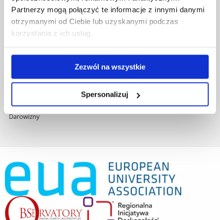
Zamówienia publiczne
Partnerzy mogą połączyć te informacje z innymi danymi
Fundusze strukturalne
otrzymanymi od Ciebie lub uzyskanymi podczas
Projekty współfinansowane przez UE
korzystania z ich usług.
Projekty realizowane z KPO
Wynajem sal
Domy studenta
Zezwól na wszystkie
Dane kontaktowe
Deklaracja dostępności cyfrowej
Rachunek bankowy UR
Spersonalizuj
Projekty badawcze
Darowizny