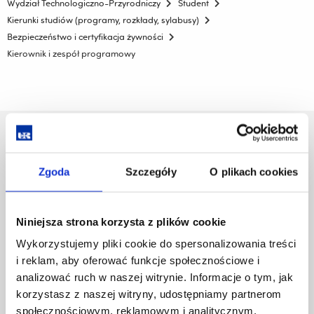
Wydział Technologiczno-Przyrodniczy
Student
Kierunki studiów (programy, rozkłady, sylabusy)
Bezpieczeństwo i certyfikacja żywności
Kierownik i zespół programowy
Uniwersytet Rzeszowski
Al. Tadeusza Rejtana 16C
Zgoda
Szczegóły
O plikach cookies
35-959 Rzeszów
Pomiń
Polityka prywatności
nawigację
Niniejsza strona korzysta z plików cookie
Mapa serwisu
i
Biblioteka
Wykorzystujemy pliki cookie do spersonalizowania treści
przejdź
Wydawnictwo
i reklam, aby oferować funkcje społecznościowe i
do
Covid info
analizować ruch w naszej witrynie. Informacje o tym, jak
treści
Studia podyplomowe
korzystasz z naszej witryny, udostępniamy partnerom
Praca na UR
społecznościowym, reklamowym i analitycznym.