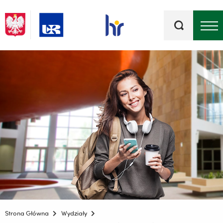
Słowa
kluczowe
Menu - górna belka
Strona Główna
Wydziały