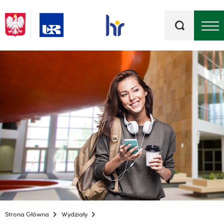
Słowa
kluczowe
Menu - górna belka
Strona Główna
Wydziały