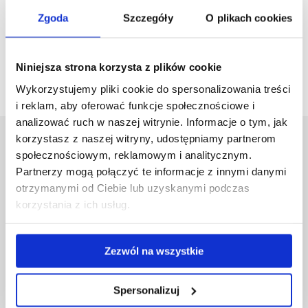
Zgoda
Szczegóły
O plikach cookies
budynek D9, pokój 349
ul. A. Zelwerowicza 4, 35 - 601 Rzeszów
Niniejsza strona korzysta z plików cookie
Wykorzystujemy pliki cookie do spersonalizowania treści
i reklam, aby oferować funkcje społecznościowe i
analizować ruch w naszej witrynie. Informacje o tym, jak
korzystasz z naszej witryny, udostępniamy partnerom
Uniwersytet Rzeszowski
społecznościowym, reklamowym i analitycznym.
Al. Tadeusza Rejtana 16C
Partnerzy mogą połączyć te informacje z innymi danymi
35-959 Rzeszów
otrzymanymi od Ciebie lub uzyskanymi podczas
korzystania z ich usług.
Pomiń
Polityka prywatności
nawigację
Mapa serwisu
i
Biblioteka
Zezwól na wszystkie
przejdź
Wydawnictwo
do
Covid info
treści
Studia podyplomowe
Spersonalizuj
Praca na UR