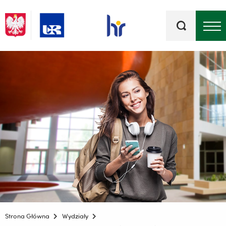
Słowa
kluczowe
Menu - górna belka
Strona Główna
Wydziały