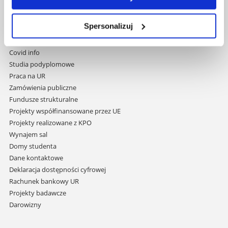
Pomiń
Polityka prywatności
nawigację
Mapa serwisu
Spersonalizuj
i
Biblioteka
przejdź
Wydawnictwo
do
Covid info
treści
Studia podyplomowe
Praca na UR
Zamówienia publiczne
Fundusze strukturalne
Projekty współfinansowane przez UE
Projekty realizowane z KPO
Wynajem sal
Domy studenta
Dane kontaktowe
Deklaracja dostępności cyfrowej
Rachunek bankowy UR
Projekty badawcze
Darowizny