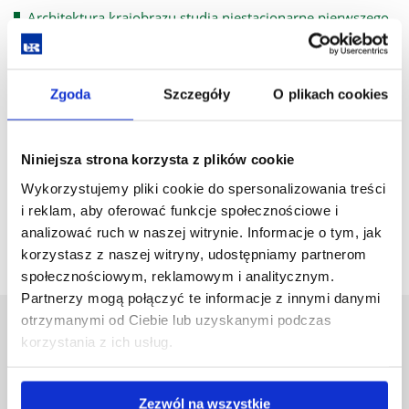
Architektura krajobrazu studia niestacjonarne pierwszego
stopnia rozpoczynające się od roku akademickiego 2019-
2020
Zgoda
Szczegóły
O plikach cookies
Architektura krajobrazu studia stacjonarne drugiego
stopnia rozpoczynające się od roku akademickiego 2019-
2020
Niniejsza strona korzysta z plików cookie
Architektura krajobrazu studia niestacjonarne drugiego
Wykorzystujemy pliki cookie do spersonalizowania treści
stopnia rozpoczynające się od roku akademickiego 2019-
i reklam, aby oferować funkcje społecznościowe i
2020
analizować ruch w naszej witrynie. Informacje o tym, jak
korzystasz z naszej witryny, udostępniamy partnerom
społecznościowym, reklamowym i analitycznym.
Partnerzy mogą połączyć te informacje z innymi danymi
otrzymanymi od Ciebie lub uzyskanymi podczas
Uniwersytet Rzeszowski
korzystania z ich usług.
Al. Tadeusza Rejtana 16C
35-959 Rzeszów
Zezwól na wszystkie