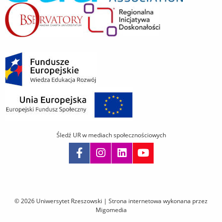
Śledź UR w mediach społecznościowych
Pomiń
nawigację
i
© 2026 Uniwersytet Rzeszowski |
Strona internetowa wykonana przez
przejdź
Migomedia
do