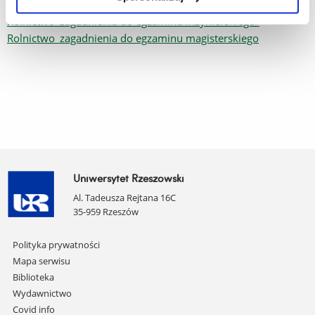
Zagadnienia do egzaminu dyplomowego - 2020/2021:
Rolnictwo_zagadnienia do egzaminu inżynierskiego/
Rolnictwo_zagadnienia do egzaminu magisterskiego
Uniwersytet Rzeszowski
Al. Tadeusza Rejtana 16C
35-959 Rzeszów
Pomiń
Polityka prywatności
nawigację
Mapa serwisu
i
Biblioteka
przejdź
Wydawnictwo
do
Covid info