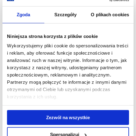
wykorzystywania w procesie kształcenia narzędzi opartych
na sztucznej inteligencji
Zgoda
Szczegóły
O plikach cookies
-------------------------------------------------------------------------------------
----------------------------------------
Niniejsza strona korzysta z plików cookie
Wykorzystujemy pliki cookie do spersonalizowania treści
i reklam, aby oferować funkcje społecznościowe i
analizować ruch w naszej witrynie. Informacje o tym, jak
korzystasz z naszej witryny, udostępniamy partnerom
społecznościowym, reklamowym i analitycznym.
PLIKI ARCHIWALNE:
Partnerzy mogą połączyć te informacje z innymi danymi
otrzymanymi od Ciebie lub uzyskanymi podczas
2022-
Zagadnienia do egzaminu dyplomowego -
korzystania z ich usług.
2023_Rolnictwo_zagadnienia do egzaminu
dyplomowego_magisterskiego
Zagadnienia do egzaminu dyplomowego -
2021-
Zezwól na wszystkie
22_Rolnictwo_zagadnienia do egzaminu dyplomowego -
inżynierskiego
Spersonalizuj