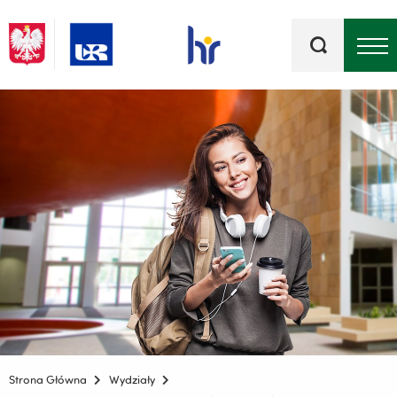
Słowa
kluczowe
Menu - górna belka
Strona Główna
Wydziały