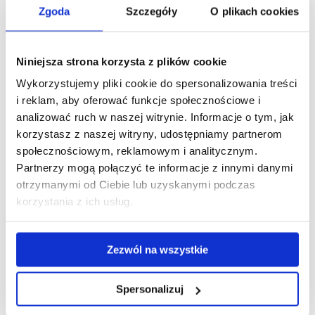
Zgoda
Szczegóły
O plikach cookies
Katedra Pedagogiki Przedszkolnej i Wczesnoszkolnej
Niniejsza strona korzysta z plików cookie
zobacz więcej
Wykorzystujemy pliki cookie do spersonalizowania treści
i reklam, aby oferować funkcje społecznościowe i
analizować ruch w naszej witrynie. Informacje o tym, jak
Zakład Dydaktyki Ogólnej
korzystasz z naszej witryny, udostępniamy partnerom
społecznościowym, reklamowym i analitycznym.
Partnerzy mogą połączyć te informacje z innymi danymi
zobacz więcej
otrzymanymi od Ciebie lub uzyskanymi podczas
korzystania z ich usług.
Zakład Psychologii
Zezwól na wszystkie
zobacz więcej
Spersonalizuj