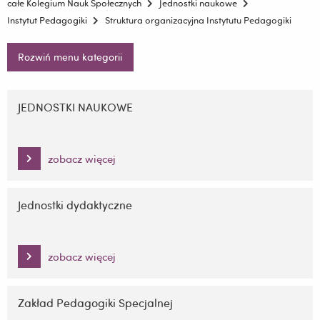
całe Kolegium Nauk Społecznych
Jednostki naukowe
Instytut Pedagogiki
Struktura organizacyjna Instytutu Pedagogiki
Rozwiń menu kategorii
Pomiń
nawigację
JEDNOSTKI NAUKOWE
i
przejdź
do
zobacz więcej
treści
Jednostki dydaktyczne
zobacz więcej
Zakład Pedagogiki Specjalnej