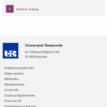
zobacz więcej
Uniwersytet Rzeszowski
Al. Tadeusza Rejtana 16C
35-959 Rzeszów
Pomiń
Polityka prywatności
nawigację
Mapa serwisu
i
Biblioteka
przejdź
Wydawnictwo
do
Covid info
treści
Studia podyplomowe
Praca na UR
Zamówienia publiczne