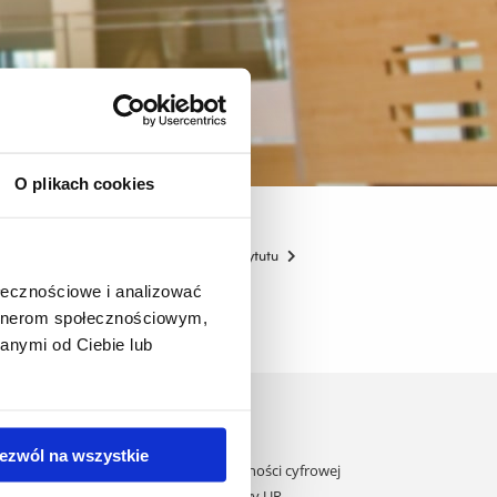
O plikach cookies
gogiki
Struktura organizacyjna Instytutu
ołecznościowe i analizować
artnerom społecznościowym,
anymi od Ciebie lub
Domy studenta
Dane kontaktowe
ezwól na wszystkie
Deklaracja dostępności cyfrowej
ane przez UE
Rachunek bankowy UR