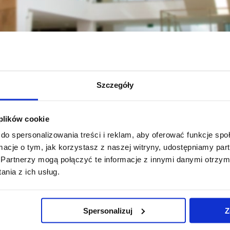
Szczegóły
całe Kolegium Nauk Społecznych
Jednostki naukowe
Instytut Peda
 plików cookie
do spersonalizowania treści i reklam, aby oferować funkcje sp
ormacje o tym, jak korzystasz z naszej witryny, udostępniamy p
Partnerzy mogą połączyć te informacje z innymi danymi otrzym
nia z ich usług.
Pomiń
Polityka prywatności
Praca na UR
nawigację
Mapa serwisu
Zamówienia publiczne
Spersonalizuj
Z
i
Biblioteka
Fundusze strukturalne
przejdź
Wydawnictwo
Projekty współfinansow