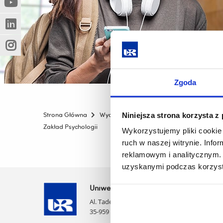
(Nowe
(Link
innej
okno)
do
strony)
(Nowe
(Link
innej
okno)
do
strony)
(Nowe
(Link
innej
okno)
do
strony)
innej
Zgoda
strony)
Strona Główna
Wydziały
Wydział Pedagogiki i Filozofii
Niniejsza strona korzysta z
Zakład Psychologii
Wykorzystujemy pliki cookie 
ruch w naszej witrynie. Inf
reklamowym i analitycznym. 
uzyskanymi podczas korzysta
Uniwersytet Rzeszowski
Al. Tadeusza Rejtana 16C
35-959 Rzeszów