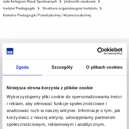
całe Kolegium Nauk Społecznych
Jednostki naukowe
Instytut Pedagogiki
Struktura organizacyjna Instytutu
Katedra Pedagogiki Przedszkolnej i Wczesnoszkolnej
Uniwersytet Rzeszowski
Al. Tadeusza Rejtana 16C
35-959 Rzeszów
Zgoda
Szczegóły
O plikach cookies
Pomiń
Polityka prywatności
nawigację
Mapa serwisu
Niniejsza strona korzysta z plików cookie
i
Biblioteka
przejdź
Wykorzystujemy pliki cookie do spersonalizowania treści
Wydawnictwo
do
i reklam, aby oferować funkcje społecznościowe i
Covid info
treści
analizować ruch w naszej witrynie. Informacje o tym, jak
Studia podyplomowe
korzystasz z naszej witryny, udostępniamy partnerom
Praca na UR
Zamówienia publiczne
społecznościowym, reklamowym i analitycznym.