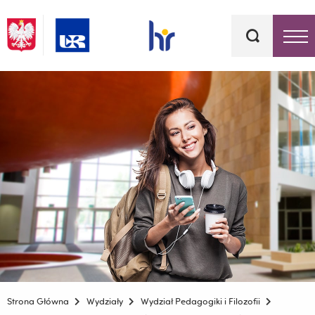
Słowa
kluczowe
Menu - górna belka
Strona Główna
Wydziały
Wydział Pedagogiki i Filozofii