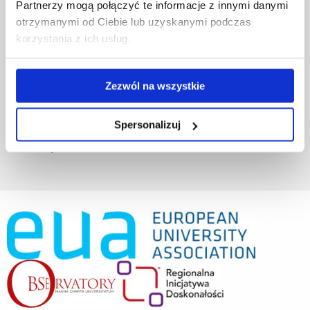
Fundusze strukturalne
Partnerzy mogą połączyć te informacje z innymi danymi
Projekty współfinansowane przez UE
otrzymanymi od Ciebie lub uzyskanymi podczas
Projekty realizowane z KPO
korzystania z ich usług.
Wynajem sal
Domy studenta
Dane kontaktowe
Zezwól na wszystkie
Deklaracja dostępności cyfrowej
Rachunek bankowy UR
Spersonalizuj
Projekty badawcze
Darowizny