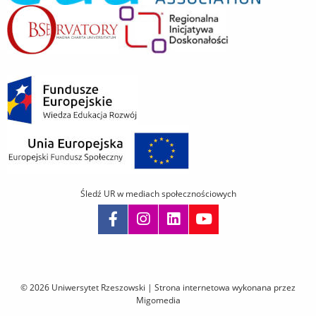
Śledź UR w mediach społecznościowych
Pomiń
nawigację
i
© 2026 Uniwersytet Rzeszowski |
Strona internetowa wykonana przez
przejdź
Migomedia
do