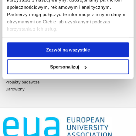
treści
Studia podyplomowe
społecznościowym, reklamowym i analitycznym.
Praca na UR
Partnerzy mogą połączyć te informacje z innymi danymi
Zamówienia publiczne
otrzymanymi od Ciebie lub uzyskanymi podczas
Fundusze strukturalne
korzystania z ich usług.
Projekty współfinansowane przez UE
Projekty realizowane z KPO
Wynajem sal
Zezwól na wszystkie
Domy studenta
Dane kontaktowe
Spersonalizuj
Deklaracja dostępności cyfrowej
Rachunek bankowy UR
Projekty badawcze
Darowizny