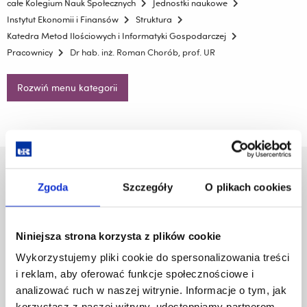
całe Kolegium Nauk Społecznych
Jednostki naukowe
Instytut Ekonomii i Finansów
Struktura
Katedra Metod Ilościowych i Informatyki Gospodarczej
Pracownicy
Dr hab. inż. Roman Chorób, prof. UR
Rozwiń menu kategorii
Uniwersytet Rzeszowski
Zgoda
Szczegóły
O plikach cookies
Al. Tadeusza Rejtana 16C
35-959 Rzeszów
Niniejsza strona korzysta z plików cookie
Pomiń
Polityka prywatności
nawigację
Mapa serwisu
Wykorzystujemy pliki cookie do spersonalizowania treści
i
Biblioteka
i reklam, aby oferować funkcje społecznościowe i
przejdź
Wydawnictwo
analizować ruch w naszej witrynie. Informacje o tym, jak
do
Covid info
korzystasz z naszej witryny, udostępniamy partnerom