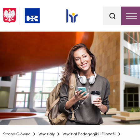
Słowa
kluczowe
Menu - górna belka
Strona Główna
Wydziały
Wydział Pedagogiki i Filozofii