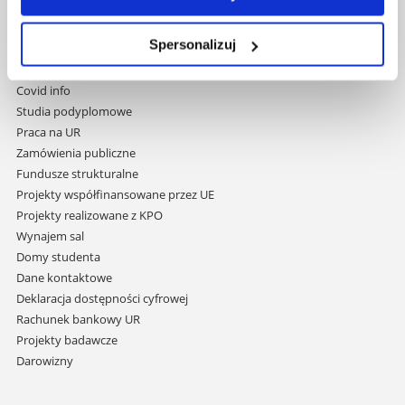
Pomiń
Polityka prywatności
nawigację
Mapa serwisu
i
Spersonalizuj
Biblioteka
przejdź
Wydawnictwo
do
Covid info
treści
Studia podyplomowe
Praca na UR
Zamówienia publiczne
Fundusze strukturalne
Projekty współfinansowane przez UE
Projekty realizowane z KPO
Wynajem sal
Domy studenta
Dane kontaktowe
Deklaracja dostępności cyfrowej
Rachunek bankowy UR
Projekty badawcze
Darowizny