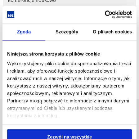
Konferencje naukowe
zobacz więcej
Zgoda
Szczegóły
O plikach cookies
Działalność dydaktyczna
Niniejsza strona korzysta z plików cookie
Wykorzystujemy pliki cookie do spersonalizowania treści
zobacz więcej
i reklam, aby oferować funkcje społecznościowe i
analizować ruch w naszej witrynie. Informacje o tym, jak
korzystasz z naszej witryny, udostępniamy partnerom
społecznościowym, reklamowym i analitycznym.
Partnerzy mogą połączyć te informacje z innymi danymi
otrzymanymi od Ciebie lub uzyskanymi podczas
Uniwersytet Rzeszowski
korzystania z ich usług.
Al. Tadeusza Rejtana 16C
35-959 Rzeszów
Zezwól na wszystkie