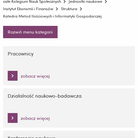
całe Kolegium Nauk Społecznych
Jednostki naukowe
Instytut Ekonomii i Finansów
Struktura
Katedra Metod Ilościowych i Informatyki Gospodarczej
Rozwiń menu kategorii
Pomiń
nawigację
Pracownicy
i
przejdź
do
zobacz więcej
treści
Działalność naukowo-badawcza
zobacz więcej