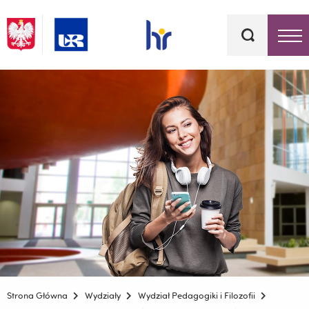
Słowa
kluczowe
Menu - górna belka
Strona Główna
Wydziały
Wydział Pedagogiki i Filozofii