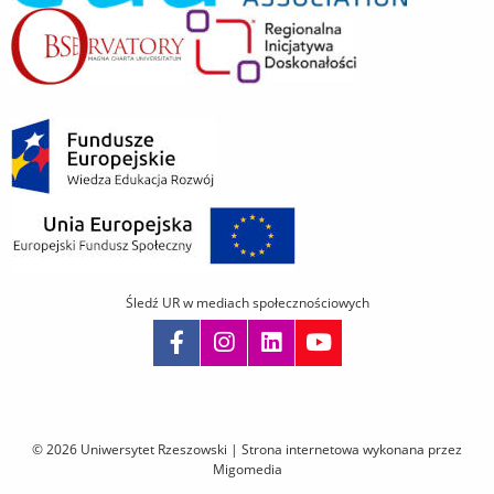
Śledź UR w mediach społecznościowych
Pomiń
nawigację
i
© 2026 Uniwersytet Rzeszowski |
Strona internetowa wykonana przez
przejdź
Migomedia
do