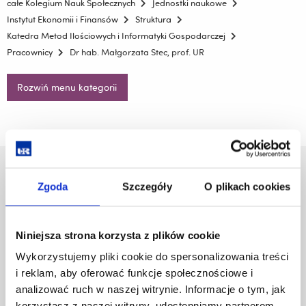
całe Kolegium Nauk Społecznych
Jednostki naukowe
Instytut Ekonomii i Finansów
Struktura
Katedra Metod Ilościowych i Informatyki Gospodarczej
Pracownicy
Dr hab. Małgorzata Stec, prof. UR
Rozwiń menu kategorii
Uniwersytet Rzeszowski
Zgoda
Szczegóły
O plikach cookies
Al. Tadeusza Rejtana 16C
35-959 Rzeszów
Niniejsza strona korzysta z plików cookie
Pomiń
Polityka prywatności
nawigację
Mapa serwisu
Wykorzystujemy pliki cookie do spersonalizowania treści
i
Biblioteka
i reklam, aby oferować funkcje społecznościowe i
przejdź
Wydawnictwo
analizować ruch w naszej witrynie. Informacje o tym, jak
do
Covid info
korzystasz z naszej witryny, udostępniamy partnerom