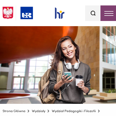
Słowa
kluczowe
Menu - górna belka
Strona Główna
Wydziały
Wydział Pedagogiki i Filozofii