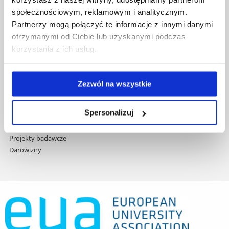
treści
Studia podyplomowe
społecznościowym, reklamowym i analitycznym.
Praca na UR
Partnerzy mogą połączyć te informacje z innymi danymi
Zamówienia publiczne
otrzymanymi od Ciebie lub uzyskanymi podczas
Fundusze strukturalne
korzystania z ich usług.
Projekty współfinansowane przez UE
Projekty realizowane z KPO
Wynajem sal
Zezwól na wszystkie
Domy studenta
Dane kontaktowe
Spersonalizuj
Deklaracja dostępności cyfrowej
Rachunek bankowy UR
Projekty badawcze
Darowizny