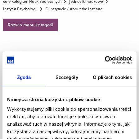
całe Kolegium Nauk Społecznych
Jednostki naukowe
Instytut Psychologii
O Instytucie / About the Institute
Rozwiń menu kategorii
Uniwersytet Rzeszowski
Al. Tadeusza Rejtana 16C
Zgoda
Szczegóły
O plikach cookies
35-959 Rzeszów
Pomiń
Polityka prywatności
Niniejsza strona korzysta z plików cookie
nawigację
Mapa serwisu
i
Biblioteka
Wykorzystujemy pliki cookie do spersonalizowania treści
przejdź
Wydawnictwo
i reklam, aby oferować funkcje społecznościowe i
do
Covid info
analizować ruch w naszej witrynie. Informacje o tym, jak
treści
Studia podyplomowe
korzystasz z naszej witryny, udostępniamy partnerom
Praca na UR
społecznościowym, reklamowym i analitycznym.