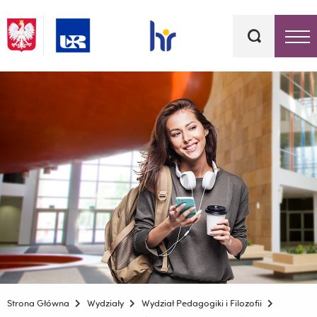
Słowa
kluczowe
Menu - górna belka
Strona Główna
Wydziały
Wydział Pedagogiki i Filozofii