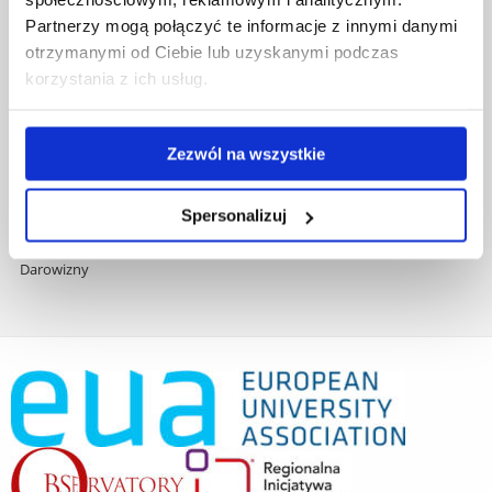
Zamówienia publiczne
Partnerzy mogą połączyć te informacje z innymi danymi
Fundusze strukturalne
otrzymanymi od Ciebie lub uzyskanymi podczas
Projekty współfinansowane przez UE
korzystania z ich usług.
Projekty realizowane z KPO
Wynajem sal
Domy studenta
Zezwól na wszystkie
Dane kontaktowe
Deklaracja dostępności cyfrowej
Spersonalizuj
Rachunek bankowy UR
Projekty badawcze
Darowizny