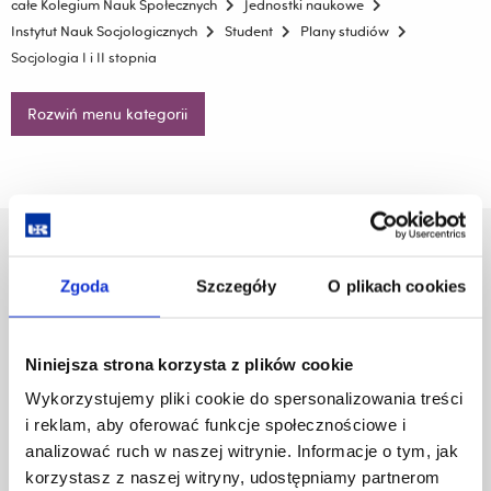
całe Kolegium Nauk Społecznych
Jednostki naukowe
Instytut Nauk Socjologicznych
Student
Plany studiów
Socjologia I i II stopnia
Rozwiń menu kategorii
Uniwersytet Rzeszowski
Al. Tadeusza Rejtana 16C
Zgoda
Szczegóły
O plikach cookies
35-959 Rzeszów
Pomiń
Polityka prywatności
Niniejsza strona korzysta z plików cookie
nawigację
Mapa serwisu
Wykorzystujemy pliki cookie do spersonalizowania treści
i
Biblioteka
i reklam, aby oferować funkcje społecznościowe i
przejdź
Wydawnictwo
do
analizować ruch w naszej witrynie. Informacje o tym, jak
Covid info
treści
korzystasz z naszej witryny, udostępniamy partnerom
Studia podyplomowe