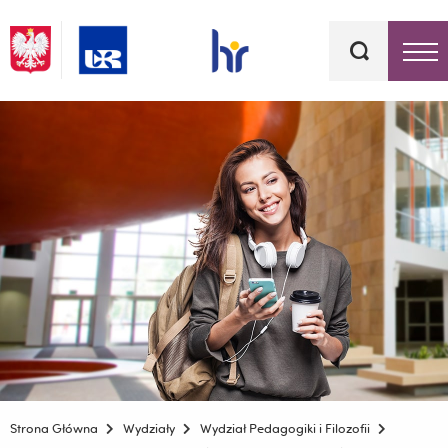
Słowa
kluczowe
Menu - górna belka
Strona Główna
Wydziały
Wydział Pedagogiki i Filozofii