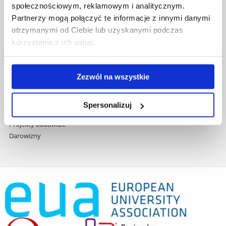
społecznościowym, reklamowym i analitycznym.
Praca na UR
Partnerzy mogą połączyć te informacje z innymi danymi
Zamówienia publiczne
otrzymanymi od Ciebie lub uzyskanymi podczas
Fundusze strukturalne
korzystania z ich usług.
Projekty współfinansowane przez UE
Projekty realizowane z KPO
Wynajem sal
Zezwól na wszystkie
Domy studenta
Dane kontaktowe
Deklaracja dostępności cyfrowej
Spersonalizuj
Rachunek bankowy UR
Projekty badawcze
Darowizny