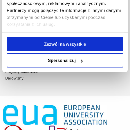
społecznościowym, reklamowym i analitycznym.
Praca na UR
Partnerzy mogą połączyć te informacje z innymi danymi
Zamówienia publiczne
otrzymanymi od Ciebie lub uzyskanymi podczas
Fundusze strukturalne
korzystania z ich usług.
Projekty współfinansowane przez UE
Projekty realizowane z KPO
Wynajem sal
Zezwól na wszystkie
Domy studenta
Dane kontaktowe
Deklaracja dostępności cyfrowej
Spersonalizuj
Rachunek bankowy UR
Projekty badawcze
Darowizny