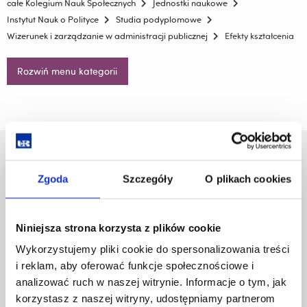
całe Kolegium Nauk Społecznych
Jednostki naukowe
Instytut Nauk o Polityce
Studia podyplomowe
Wizerunek i zarządzanie w administracji publicznej
Efekty kształcenia
Rozwiń menu kategorii
Uniwersytet Rzeszowski
Al. Tadeusza Rejtana 16C
Zgoda
Szczegóły
O plikach cookies
35-959 Rzeszów
Pomiń
Polityka prywatności
Niniejsza strona korzysta z plików cookie
nawigację
Mapa serwisu
Wykorzystujemy pliki cookie do spersonalizowania treści
i
Biblioteka
i reklam, aby oferować funkcje społecznościowe i
przejdź
Wydawnictwo
do
analizować ruch w naszej witrynie. Informacje o tym, jak
Covid info
treści
korzystasz z naszej witryny, udostępniamy partnerom
Studia podyplomowe