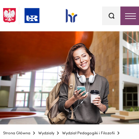
Słowa
kluczowe
Menu - górna belka
Strona Główna
Wydziały
Wydział Pedagogiki i Filozofii