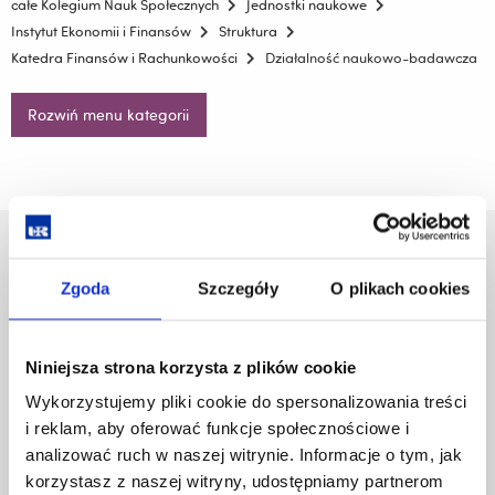
całe Kolegium Nauk Społecznych
Jednostki naukowe
Instytut Ekonomii i Finansów
Struktura
Katedra Finansów i Rachunkowości
Działalność naukowo-badawcza
Rozwiń menu kategorii
Uniwersytet Rzeszowski
Al. Tadeusza Rejtana 16C
Zgoda
Szczegóły
O plikach cookies
35-959 Rzeszów
Pomiń
Polityka prywatności
Niniejsza strona korzysta z plików cookie
nawigację
Mapa serwisu
Wykorzystujemy pliki cookie do spersonalizowania treści
i
Biblioteka
i reklam, aby oferować funkcje społecznościowe i
przejdź
Wydawnictwo
do
analizować ruch w naszej witrynie. Informacje o tym, jak
Covid info
treści
korzystasz z naszej witryny, udostępniamy partnerom
Studia podyplomowe