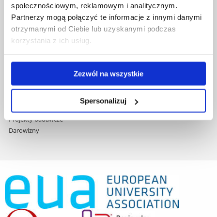
społecznościowym, reklamowym i analitycznym.
Praca na UR
Partnerzy mogą połączyć te informacje z innymi danymi
Zamówienia publiczne
otrzymanymi od Ciebie lub uzyskanymi podczas
Fundusze strukturalne
korzystania z ich usług.
Projekty współfinansowane przez UE
Projekty realizowane z KPO
Wynajem sal
Zezwól na wszystkie
Domy studenta
Dane kontaktowe
Deklaracja dostępności cyfrowej
Spersonalizuj
Rachunek bankowy UR
Projekty badawcze
Darowizny