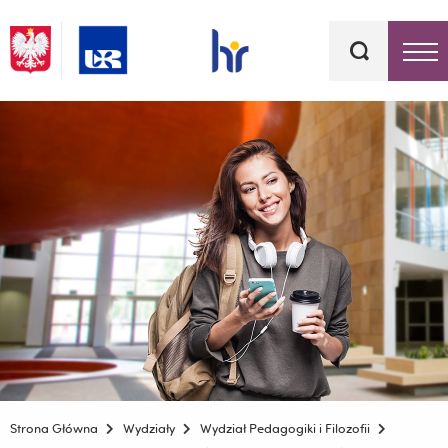
Słowa
kluczowe
Menu - górna belka
Strona Główna
Wydziały
Wydział Pedagogiki i Filozofii