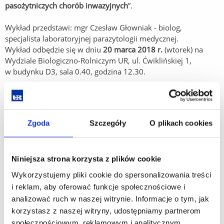
pasożytniczych chorób inwazyjnych
”.
Wykład przedstawi: mgr Czesław Głowniak - biolog,
specjalista laboratoryjnej parazytologii medycznej.
Wykład odbędzie się w dniu
20 marca 2018 r.
(wtorek) na
Wydziale Biologiczno-Rolniczym UR, ul. Ćwiklińskiej 1,
w budynku D3, sala 0.40, godzina 12.30.
W marcu roku 2017 planowana jest Jubileuszowa - XV
Zgoda
Szczegóły
O plikach cookies
Podkarpacka Konferencja Edukacyjna i Warsztaty na rzecz
zrównoważonego rozwoju.
Niniejsza strona korzysta z plików cookie
Wykorzystujemy pliki cookie do spersonalizowania treści
i reklam, aby oferować funkcje społecznościowe i
21.02.2017 - Pierwsze posiedzenie Zarządu Głównego PTIE
analizować ruch w naszej witrynie. Informacje o tym, jak
w Rzeszowie
korzystasz z naszej witryny, udostępniamy partnerom
społecznościowym, reklamowym i analitycznym.