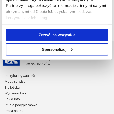
Partnerzy mogą połączyć te informacje z innymi danymi
otrzymanymi od Ciebie lub uzyskanymi podczas
korzystania z ich usług.
Zezwól na wszystkie
Spersonalizuj
Uniwersytet Rzeszowski
Al. Tadeusza Rejtana 16C
35-959 Rzeszów
Pomiń
Polityka prywatności
nawigację
Mapa serwisu
i
Biblioteka
przejdź
Wydawnictwo
do
Covid info
treści
Studia podyplomowe
Praca na UR