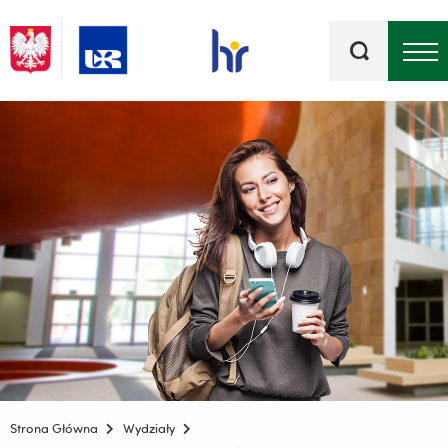
Słowa
kluczowe
Menu - górna belka
Strona Główna
Wydziały