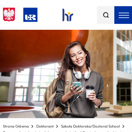
Słowa
kluczowe
Menu - górna belka
Strona Główna
Doktorant
Szkoła Doktorska/Doctoral School