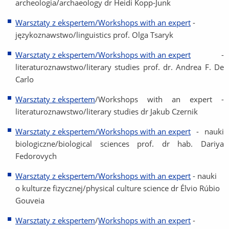
archeologia/archaeology dr Heidi Kopp-Junk
Warsztaty z ekspertem/Workshops with an expert
-
językoznawstwo/linguistics prof. Olga Tsaryk
Warsztaty z ekspertem/Workshops with an expert
-
literaturoznawstwo/literary studies prof. dr. Andrea F. De
Carlo
Warsztaty z ekspertem
/Workshops with an expert -
literaturoznawstwo/literary studies dr Jakub Czernik
Warsztaty z ekspertem/Workshops with an expert
- nauki
biologiczne/biological sciences prof. dr hab. Dariya
Fedorovych
Warsztaty z ekspertem/Workshops with an expert
- nauki
o kulturze fizycznej/physical culture science dr Élvio Rúbio
Gouveia
Warsztaty z ekspertem
/
Workshops with an expert
-