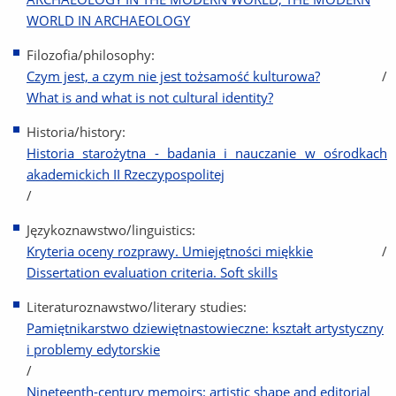
WORLD IN ARCHAEOLOGY
Filozofia/philosophy:
Czym jest, a czym nie jest tożsamość kulturowa?
/
What is and what is not cultural identity?
Historia/history:
Historia starożytna - badania i nauczanie w ośrodkach
akademickich II Rzeczypospolitej
/
Językoznawstwo/linguistics:
Kryteria oceny rozprawy. Umiejętności miękkie
/
Dissertation evaluation criteria. Soft skills
Literaturoznawstwo/literary studies:
Pamiętnikarstwo dziewiętnastowieczne: kształt artystyczny
i problemy edytorskie
/
Nineteenth-century memoirs: artistic shape and editorial