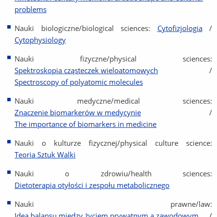
problems
Nauki biologiczne/biological sciences:
Cytofizjologia
/
Cytophysiology
Nauki fizyczne/physical sciences:
Spektroskopia cząsteczek wieloatomowych
/
Spectroscopy of polyatomic molecules
Nauki medyczne/medical sciences:
Znaczenie biomarkerów w medycynie
/
The importance of biomarkers in medicine
Nauki o kulturze fizycznej/physical culture science:
Teoria Sztuk Walki
Nauki o zdrowiu/health sciences:
Dietoterapia otyłości i zespołu metabolicznego
Nauki prawne/law:
Idea balansu między życiem prywatnym a zawodowym
/