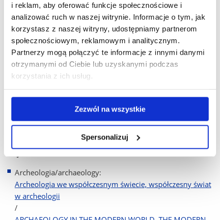
i reklam, aby oferować funkcje społecznościowe i
Pracownia doktorska dr hab. Małgorzata Drozd-Witek,
analizować ruch w naszej witrynie. Informacje o tym, jak
prof. UR / Doctoral laboratory dr hab. Małgorzata Drozd-
korzystasz z naszej witryny, udostępniamy partnerom
Witek, prof. UR
społecznościowym, reklamowym i analitycznym.
Partnerzy mogą połączyć te informacje z innymi danymi
Pracownia doktorska prof. dr hab. Jadwiga Sawicka
/
otrzymanymi od Ciebie lub uzyskanymi podczas
Doctoral laboratory prof. dr hab. Jadwiga Sawicka
korzystania z ich usług.
Pracownia doktorska prof. dr hab. Izabela Sadowska-
Bartosz
/
Zezwól na wszystkie
Doctoral laboratory prof. dr hab. Izabela Sadowska-Bartosz
Spersonalizuj
Przedmioty fakultatywne specjalistyczne / Optional specialist
subjects:
Archeologia/archaeology:
Archeologia we współczesnym świecie, współczesny świat
w archeologii
/
ARCHAEOLOGY IN THE MODERN WORLD, THE MODERN