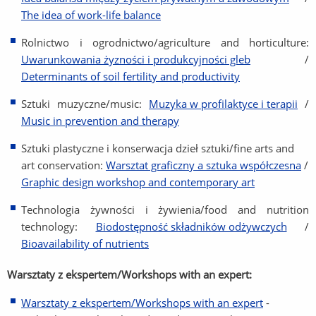
The idea of work-life balance
Rolnictwo i ogrodnictwo/agriculture and horticulture:
Uwarunkowania żyzności i produkcyjności gleb
/
Determinants of soil fertility and productivity
Sztuki muzyczne/music:
Muzyka w profilaktyce i terapii
/
Music in prevention and therapy
Sztuki plastyczne i konserwacja dzieł sztuki/fine arts and
art conservation:
Warsztat graficzny a sztuka współczesna
/
Graphic design workshop and contemporary art
Technologia żywności i żywienia/food and nutrition
technology:
Biodostępność składników odżywczych
/
Bioavailability of nutrients
Warsztaty z ekspertem/Workshops with an expert:
Warsztaty z ekspertem/Workshops with an expert
-