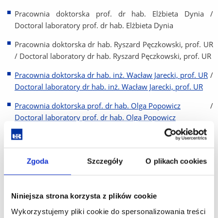
Pracownia doktorska prof. dr hab. Elżbieta Dynia /
Doctoral laboratory prof. dr hab. Elżbieta Dynia
Pracownia doktorska dr hab. Ryszard Pęczkowski, prof. UR
/ Doctoral laboratory dr hab. Ryszard Pęczkowski, prof. UR
Pracownia doktorska dr hab. inż. Wacław Jarecki, prof. UR
/
Doctoral laboratory dr hab. inż. Wacław Jarecki, prof. UR
Pracownia doktorska prof. dr hab. Olga Popowicz
/
Doctoral laboratory prof. dr hab. Olga Popowicz
Pracownia doktorska dr hab. Mirosław Dymon, prof. UR
/
Doctoral laboratory dr hab. Mirosław Dymon, prof. UR
Zgoda
Szczegóły
O plikach cookies
Pracownia doktorska dr hab. Grzegorz Frydryk, prof. UR
/
Doctoral laboratory dr hab. Grzegorz Frydryk, prof. UR
Niniejsza strona korzysta z plików cookie
Pracownia doktorska dr hab. Dorota Sankowska, prof. UR
/
Doctoral laboratory dr hab. Dorota Sankowska, prof. UR
Wykorzystujemy pliki cookie do spersonalizowania treści