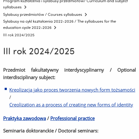
Program kształcenia i sylabusy przedmiotów/ Curriculum and subject
syllabuses
Sylabusy przedmiotów / Courses syllabuses
Sylabusy na cykl kształcenia 2022-2026 / The syllabuses for the
education cycle 2022-2026
III rok 2024/2025
III rok 2024/2025
Przedmiot fakultatywny interdyscyplinarny / Optional
interdisciplinary subject:
Kreolizacja jako proces tworzenia nowych form tożsamości
/
Creolization as a process of creating new forms of identity
Praktyka zawodowa
/
Professional practice
Seminaria doktoranckie / Doctoral seminars: