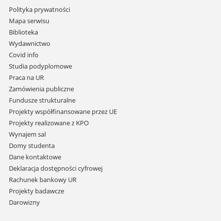
Pomiń
Polityka prywatności
nawigację
Mapa serwisu
i
Biblioteka
przejdź
Wydawnictwo
do
Covid info
treści
Studia podyplomowe
Praca na UR
Zamówienia publiczne
Fundusze strukturalne
Projekty współfinansowane przez UE
Projekty realizowane z KPO
Wynajem sal
Domy studenta
Dane kontaktowe
Deklaracja dostępności cyfrowej
Rachunek bankowy UR
Projekty badawcze
Darowizny