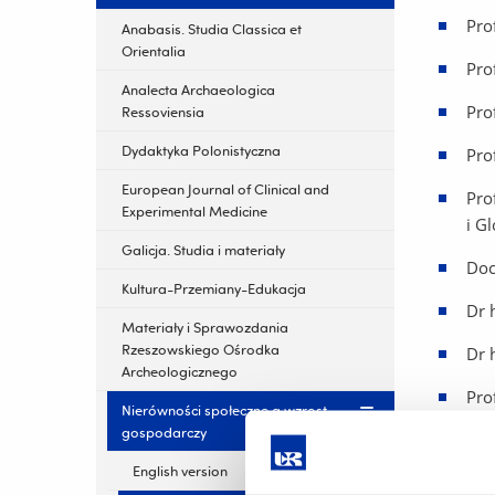
Pro
Anabasis. Studia Classica et
Orientalia
Pro
Analecta Archaeologica
Pro
Ressoviensia
Dydaktyka Polonistyczna
Pro
European Journal of Clinical and
Pro
Experimental Medicine
i Gl
Galicja. Studia i materiały
Doc
Kultura-Przemiany-Edukacja
Dr 
Materiały i Sprawozdania
Rzeszowskiego Ośrodka
Dr 
Archeologicznego
Prof
Nierówności społeczne a wzrost
gospodarczy
Prof
English version
Pro