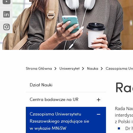
(Nowe
(Link
innej
okno)
do
strony)
(Nowe
(Link
innej
okno)
do
strony)
(Nowe
(Link
innej
okno)
do
strony)
innej
strony)
Strona Główna
Uniwersytet
Nauka
Czasopisma Uni
Ra
Pomiń
Dział Nauki
nawigację
i
Centra badawcze na UR
przejdź
Rada Nau
do
Czasopisma Uniwersytetu
interdys
treści
Rzeszowskiego znajdujące sie
z Polski 
w wykazie MNiSW
Dr 