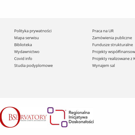
Pomiń
Polityka prywatności
Praca na UR
nawigację
Mapa serwisu
Zamówienia publiczne
i
Biblioteka
Fundusze strukturalne
przejdź
Wydawnictwo
Projekty współfinansow
do
Covid info
Projekty realizowane z
treści
Studia podyplomowe
Wynajem sal