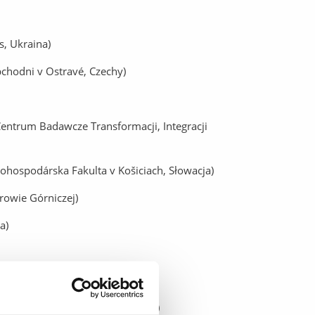
s, Ukraina)
chodni v Ostravé, Czechy)
entrum Badawcze Transformacji, Integracji
vohospodárska Fakulta v Košiciach, Słowacja)
rowie Górniczej)
a)
nt gemeinnützige GmbH, Niemcy)