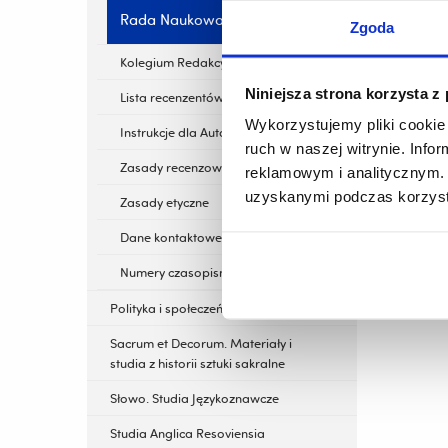
Rada Naukowa
Zgoda
Kolegium Redakcyjne
Niniejsza strona korzysta z
Lista recenzentów
Wykorzystujemy pliki cookie 
Instrukcje dla Autorów
ruch w naszej witrynie. Inf
Zasady recenzowania artykułów
reklamowym i analitycznym. 
uzyskanymi podczas korzysta
Zasady etyczne
Dane kontaktowe
Numery czasopisma
Polityka i społeczeństwo
Sacrum et Decorum. Materiały i
studia z historii sztuki sakralne
Słowo. Studia Językoznawcze
Studia Anglica Resoviensia