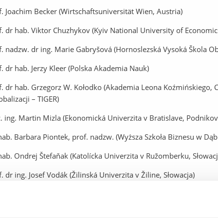
f. Joachim Becker (Wirtschaftsuniversität Wien, Austria)
f. dr hab. Viktor Chuzhykov (Kyiv National University of Economic
f. nadzw. dr ing. Marie Gabryšová (Hornoslezská Vysoká Škola Ob
f. dr hab. Jerzy Kleer (Polska Akademia Nauk)
f. dr hab. Grzegorz W. Kołodko (Akademia Leona Koźmińskiego, C
obalizacji – TIGER)
. ing. Martin Mizla (Ekonomická Univerzita v Bratislave, Podniko
hab. Barbara Piontek, prof. nadzw. (Wyższa Szkoła Biznesu w Dąb
hab. Ondrej Štefaňak (Katolícka Univerzita v Ružomberku, Słowacj
. dr ing. Josef Vodák (Žilinská Univerzita v Žiline, Słowacja)
. Grigoris Zarotiadis (Aristotle University of Thessaloniki, Grecja)
f. dr Piotr Żmuda (FOM Hochschule für Oekonomie& Manageme