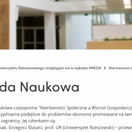
wersytetu Rzeszowskiego znajdujące sie w wykazie MNiSW
Nierówności 
da Naukowa
kowa czasopisma "Nierówności Społeczne a Wzrost Gospodarczy" 
cyplinarne podejście do problemów ekonomii promowane na łam
i zagranicy. Jej członkami są:
hab. Grzegorz Ślusarz, prof. UR (Uniwersytet Rzeszowski) – prze