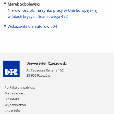
Marek Sobolewski
Nierówność płci na rynku pracy w Unii Europejskiej
w latach kryzysu finansowego 492
Wskazówki dla autorów 504
Uniwersytet Rzeszowski
Al. Tadeusza Rejtana 16C
35-959 Rzeszów
Pomiń
Polityka prywatności
nawigację
Mapa serwisu
i
Biblioteka
przejdź
Wydawnictwo
do
Covid info