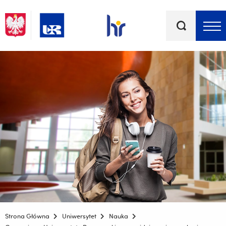
Słowa
kluczowe
Menu - górna belka
Strona Główna
Uniwersytet
Nauka