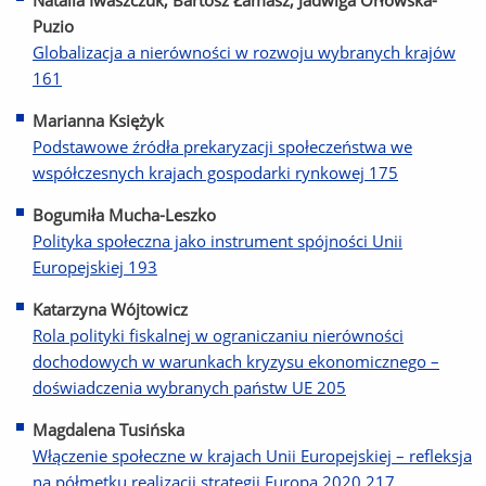
Natalia Iwaszczuk, Bartosz Łamasz, Jadwiga Orłowska-
Puzio
Globalizacja a nierówności w rozwoju wybranych krajów
161
Marianna Księżyk
Podstawowe źródła prekaryzacji społeczeństwa we
współczesnych krajach gospodarki rynkowej 175
Bogumiła Mucha-Leszko
Polityka społeczna jako instrument spójności Unii
Europejskiej 193
Katarzyna Wójtowicz
Rola polityki fiskalnej w ograniczaniu nierówności
dochodowych w warunkach kryzysu ekonomicznego –
doświadczenia wybranych państw UE 205
Magdalena Tusińska
Włączenie społeczne w krajach Unii Europejskiej – refleksja
na półmetku realizacji strategii Europa 2020 217