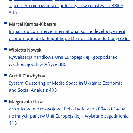
a problem nierówności społecznych w państwach BRICS
346
Marcel Kamba-Kibatshi
Impact du commerce international sur le développement
économique de la République Démocratique du Congo 361
Wioletta Nowak
Rywalizacja handlowa Unii Europejskiej i gospodarek
wschodzących w Afryce 386
Andrii Chuzhykov
System Clustering of Media Space in Ukraine: Economic
and Social Analysis 405
Małgorzata Gasz
Zróżnicowanie rozwojowe Polski w latach 2004–2014 na
tle innych państw Unii Europejskiej – wybrane zagadnienia
415