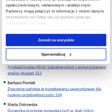
społecznościowym, reklamowym i analitycznym.
Prowzrostowa orientacja polityki wobec Romów w Europie
Partnerzy mogą połączyć te informacje z innymi danymi
290
otrzymanymi od Ciebie lub uzyskanymi podczas
Riccardo Valente
korzystania z ich usług.
Mainstream and Heterodox Sources of Endogenous
Growth: Some Linkages and the Role of Income
Distribution 302
Zezwól na wszystkie
Agnieszka Witoń
Spersonalizuj
Czy wzrost gospodarczy w krajach rozwijających się musi
prowadzić do zwiększenia nierówności dochodowych?
Przykład krajów Afryki Subsaharyjskiej z wykorzystaniem
analizy skupień 322
Barbara Piontek
Znaczenie państwa w kształtowaniu uwarunkowań dla
rozwoju przedsiębiorczości 334
Marta Ostrowska
Dynamika procesów gospodarczych w skali mikro