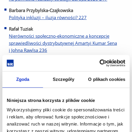
Barbara Przybylska-Czajkowska
Polityka inkluzji – iluzja równości? 227
Rafał Tuziak
Nierówności społeczno-ekonomiczne a koncepcje
sprawiedliwości dystrybutywnej Amartyi Kumar Sena
i Johna Rawlsa 236
Jarosław Klebaniuk
Psychologiczne uwarunkowania postaw studentów
ekonomii wobec redystrybucji 247
Zgoda
Szczegóły
O plikach cookies
Тамара Ткач
Профессиональное выгорание у менеджеров 260
Niniejsza strona korzysta z plików cookie
Marta Danecka
Wykorzystujemy pliki cookie do spersonalizowania treści
Aktywne formy przeciwdziałania wykluczeniu społecznemu
i reklam, aby oferować funkcje społecznościowe i
273
analizować ruch w naszej witrynie. Informacje o tym, jak
korzystasz z naszej witryny, udostępniamy partnerom
Marcin Szewczyk