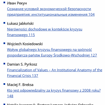
Иван Рекун
Создание условий экономической безопасности
предприятия: институциональные изменения 104
Łukasz Jabłoński
Nierówności dochodowe w kontekście kryzysu
finansowego 115
Wojciech Kosiedowski
Wpływ globalnego kryzysu finansowego na spójność
gospodarczą państw Europy Środkowo-Wschodniej 127
Damian S. Pyrkosz
Financialization of Values – An Institutional Anatomy of the
Financial Crisis 137
Maciej F. Breksa
Kto jest odpowiedzialny za kryzys finansowy z 2008 roku?
148