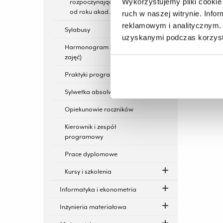
Wykorzystujemy pliki cookie 
rozpoczynających kształcenie
od roku akad. 2016/2017
ruch w naszej witrynie. Inf
reklamowym i analitycznym. 
Sylabusy
uzyskanymi podczas korzysta
Harmonogram zajęć (rozkłady
zajęć)
Praktyki programowe
Sylwetka absolwenta
Opiekunowie roczników
Kierownik i zespół
programowy
Prace dyplomowe
Kursy i szkolenia
Informatyka i ekonometria
Inżynieria materiałowa