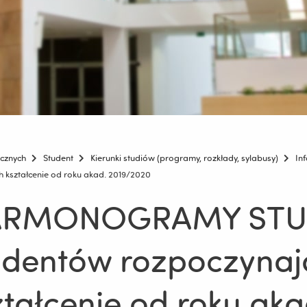
icznych
Student
Kierunki studiów (programy, rozkłady, sylabusy)
In
ztałcenie od roku akad. 2019/2020
RMONOGRAMY STUD
udentów rozpoczynaj
ztałcenie od roku ak