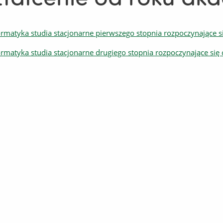
ormatyka studia stacjonarne pierwszego stopnia rozpoczynające
ormatyka studia stacjonarne drugiego stopnia rozpoczynające si