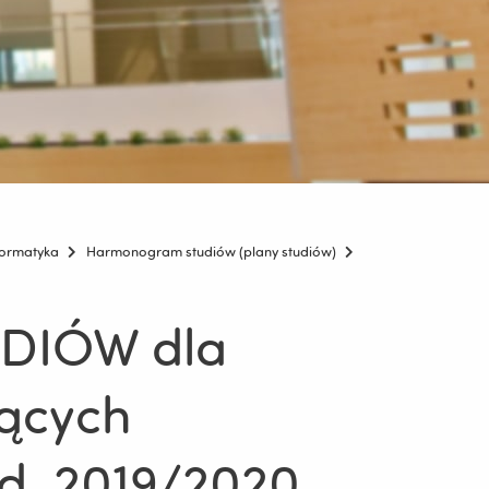
formatyka
Harmonogram studiów (plany studiów)
IÓW dla
ących
ad. 2019/2020