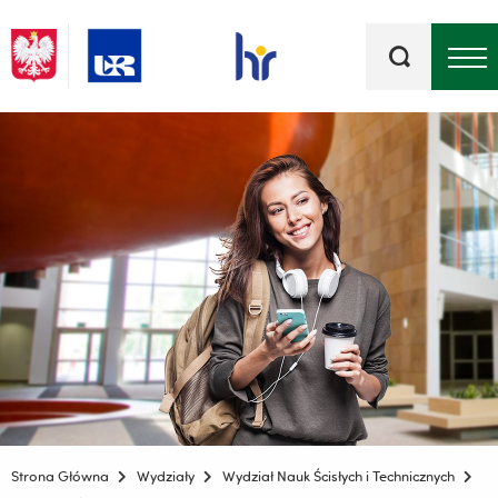
Słowa
kluczowe
Menu - górna belka
Strona Główna
Wydziały
Wydział Nauk Ścisłych i Technicznych