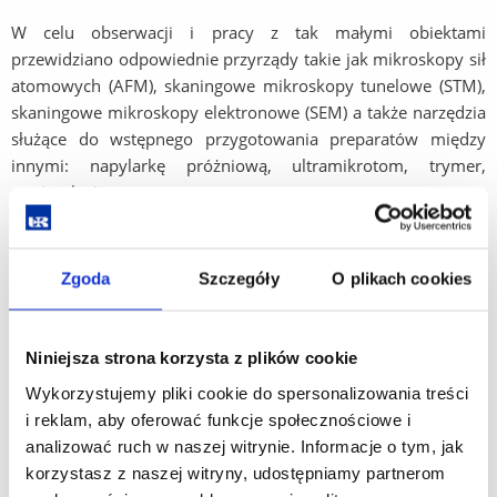
W celu obserwacji i pracy z tak małymi obiektami
przewidziano odpowiednie przyrządy takie jak mikroskopy sił
atomowych (AFM), skaningowe mikroskopy tunelowe (STM),
skaningowe mikroskopy elektronowe (SEM) a także narzędzia
służące do wstępnego przygotowania preparatów między
innymi: napylarkę próżniową, ultramikrotom, trymer,
wycinarkę jonową.
Pracownia podzielona jest na dwie części.
Zgoda
Szczegóły
O plikach cookies
W części pierwszej przeprowadzane są podstawowe zajęcia
z przygotowania badanych preparatów, oraz obsługi
dydaktycznych wersji przyrządów AFM, STM oraz
Niniejsza strona korzysta z plików cookie
kompaktowego mikroskopu SEM.
Wykorzystujemy pliki cookie do spersonalizowania treści
W drugiej części używane są bardziej zaawansowane wersje
i reklam, aby oferować funkcje społecznościowe i
przyrządów: AFM, STM, SEM, profilometr mechanicznych,
analizować ruch w naszej witrynie. Informacje o tym, jak
przyrządy do badań powierzchni jako kontynuacji oraz
korzystasz z naszej witryny, udostępniamy partnerom
uzupełnienia procesu kształcenia w zakresie Nanopreparatyki.