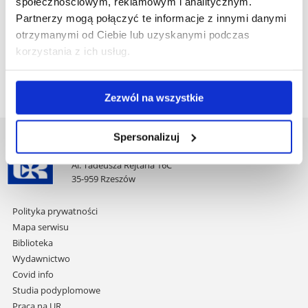
społecznościowym, reklamowym i analitycznym.
Partnerzy mogą połączyć te informacje z innymi danymi
Pracownicy
:
otrzymanymi od Ciebie lub uzyskanymi podczas
Osoba odpowiedzialna: d
r Dariusz Płoch
korzystania z ich usług.
Wsparcie techniczne: m
gr inż. Piotr Krzemiński
Zezwól na wszystkie
Spersonalizuj
Uniwersytet Rzeszowski
Al. Tadeusza Rejtana 16C
35-959 Rzeszów
Pomiń
Polityka prywatności
nawigację
Mapa serwisu
i
Biblioteka
przejdź
Wydawnictwo
do
Covid info
treści
Studia podyplomowe
Praca na UR