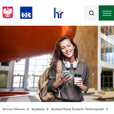
Słowa
kluczowe
Menu - górna belka
Strona Główna
Wydziały
Wydział Nauk Ścisłych i Technicznych