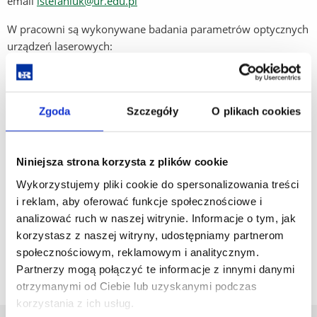
email
istefaniuk@ur.edu.pl
W pracowni są wykonywane badania parametrów optycznych
urządzeń laserowych:
moc wiązki, energii impulsu,
czas trwania impulsu,
Zgoda
Szczegóły
O plikach cookies
czas repetycji impulsów,
rozbieżność wiązki,
Niniejsza strona korzysta z plików cookie
Wykorzystujemy pliki cookie do spersonalizowania treści
kształt i średnica plamki na wyjściu z optyki.
i reklam, aby oferować funkcje społecznościowe i
Badanie parametrów elektrycznych układów zasilania
analizować ruch w naszej witrynie. Informacje o tym, jak
urządzeń laserowych i optoelektronicznych oraz układów
korzystasz z naszej witryny, udostępniamy partnerom
analizy sygnału urządzeń optoelektronicznych
społecznościowym, reklamowym i analitycznym.
Partnerzy mogą połączyć te informacje z innymi danymi
otrzymanymi od Ciebie lub uzyskanymi podczas
korzystania z ich usług.