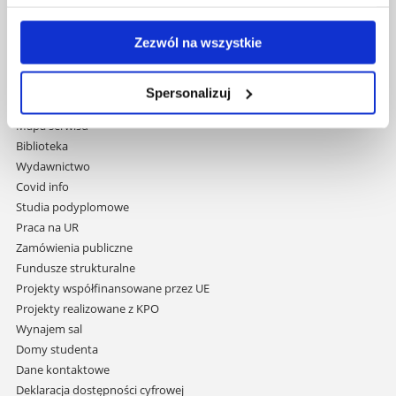
Uniwersytet Rzeszowski
Zezwól na wszystkie
Al. Tadeusza Rejtana 16C
35-959 Rzeszów
Spersonalizuj
Pomiń
Polityka prywatności
nawigację
Mapa serwisu
i
Biblioteka
przejdź
Wydawnictwo
do
Covid info
treści
Studia podyplomowe
Praca na UR
Zamówienia publiczne
Fundusze strukturalne
Projekty współfinansowane przez UE
Projekty realizowane z KPO
Wynajem sal
Domy studenta
Dane kontaktowe
Deklaracja dostępności cyfrowej