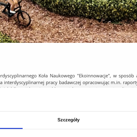
rdyscyplinarnego Koła Naukowego "Ekoinnowacje", w sposób akt
a interdyscyplinarnej pracy badawczej opracowując m.in. raport
ródeł Energii branży pod kątem ich rozwoju, internacjonalizacj
 ich potencjału adaptacyjnego i konkurencyjnego”, „Charakte
ka branży OZE w opinii przedsiębiorców Podkarpacia”.
projekt makiety Inteligentnego EkoOsiedla, będącego katal
su odnawialnych źródeł energii, technologii czy socjologii. Głó
Szczegóły
 innowacyjnych technologii i racjonalnej gospodarki istniejąc
ia warunków dla zrównoważonego rozwoju regionu i ograniczeni
 ul. Pigonia 1.