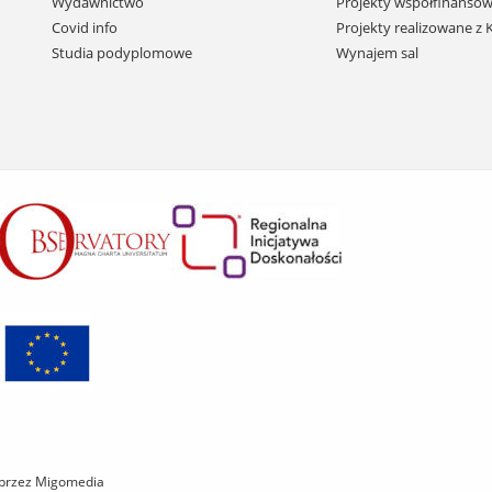
Wydawnictwo
Projekty współfinansow
do
Covid info
Projekty realizowane z
treści
Studia podyplomowe
Wynajem sal
 przez Migomedia