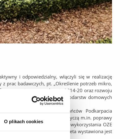
ywny i odpowiedzialny, włączyli się w realizację
y z prac badawczych, pt. „Określenie potrzeb mikro,
i, finansowania w perspektywie 2014-20 oraz rozwoju
rystyka branży OZE w opinii gospodarstw domowych
izatorem nowych postaw mieszkańców Podkarpacia
wne założenia takiego osiedla dotyczą m.in. poprawy
O plikach cookies
ych zasobów, zwiększenia stopnia wykorzystania OZE
a nierówności społecznych. Makieta wystawiona jest