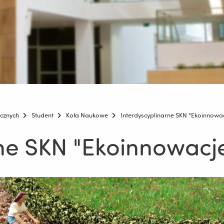
icznych
Student
Koła Naukowe
Interdyscyplinarne SKN "Ekoinnowa
rne SKN "Ekoinnowacj