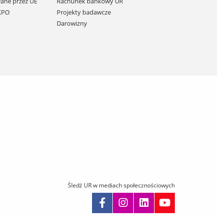
ane przez UE
Rachunek bankowy UR
 KPO
Projekty badawcze
Darowizny
Śledź UR w mediach społecznościowych