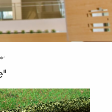
cje"
e"