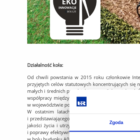
Działalność koła:
Od chwili powstania w 2015 roku członkowie Inte
przyjętych celów statutowych koncentrujących się n
małych i średnich przedsiębiorstw z Odnawialnych Ź
współpracy międzynarodowej na rzecz zwiększania
w województwie podkarpackim” oraz „Charakterysty
W ostatnim latach studenci Koła zrealizowali 
i przedstawiającego nowoczesne rozwiązania z zakre
Zgoda
jakości życia i utrzymania dobrostanu środowiska,
i poprawy efektywności energetycznej oraz tworzen
w holu budynku A0 Uniwersytetu Rzeszowskiego przy