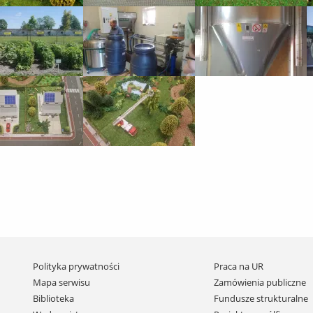
Pomiń
Polityka prywatności
Praca na UR
nawigację
Mapa serwisu
Zamówienia publiczne
i
Biblioteka
Fundusze strukturalne
przejdź