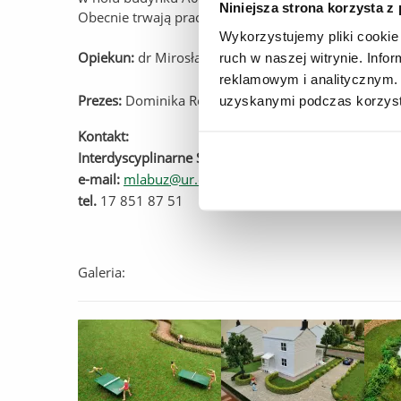
Niniejsza strona korzysta z
Obecnie trwają prace nad kolejnym etapem EkoOsie
Wykorzystujemy pliki cookie 
Opiekun:
dr Mirosław Łabuz
ruch w naszej witrynie. Inf
reklamowym i analitycznym. 
Prezes:
Dominika Rojek
uzyskanymi podczas korzysta
Kontakt:
Interdyscyplinarne SKN "Ekoinnowacje"
e-mail:
mlabuz@ur.edu.pl
tel.
17 851 87 51
Galeria: