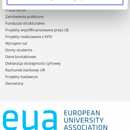
treści
Studia podyplomowe
Praca na UR
Zamówienia publiczne
Fundusze strukturalne
Projekty współfinansowane przez UE
Projekty realizowane z KPO
Wynajem sal
Domy studenta
Dane kontaktowe
Deklaracja dostępności cyfrowej
Rachunek bankowy UR
Projekty badawcze
Darowizny