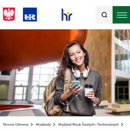
Słowa
kluczowe
Menu - górna belka
Strona Główna
Wydziały
Wydział Nauk Ścisłych i Technicznych