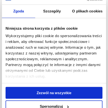
Stanisława Pigonia 1, pok. 27
Zgoda
Szczegóły
O plikach cookies
Niniejsza strona korzysta z plików cookie
Wykorzystujemy pliki cookie do spersonalizowania treści
i reklam, aby oferować funkcje społecznościowe i
analizować ruch w naszej witrynie. Informacje o tym, jak
korzystasz z naszej witryny, udostępniamy partnerom
społecznościowym, reklamowym i analitycznym.
Uniwersytet Rzeszowski
Partnerzy mogą połączyć te informacje z innymi danymi
Al. Tadeusza Rejtana 16C
otrzymanymi od Ciebie lub uzyskanymi podczas
35-959 Rzeszów
korzystania z ich usług.
Pomiń
Polityka prywatności
nawigację
Mapa serwisu
Zezwól na wszystkie
i
Biblioteka
przejdź
Wydawnictwo
do
Covid info
Spersonalizuj