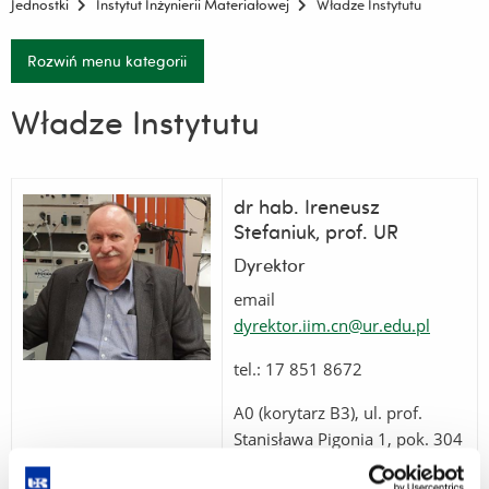
Jednostki
Instytut Inżynierii Materiałowej
Władze Instytutu
Rozwiń menu kategorii
Władze Instytutu
dr hab. Ireneusz
Stefaniuk, prof. UR
Dyrektor
email
dyrektor.iim.cn@ur.edu.pl
tel.: 17 851 8672
A0 (korytarz B3), ul. prof.
Stanisława Pigonia 1, pok. 304
A0 (korytarz B1), ul. prof.