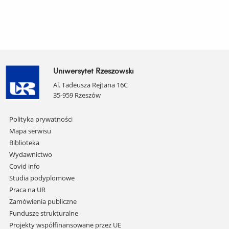
Uniwersytet Rzeszowski
Al. Tadeusza Rejtana 16C
35-959 Rzeszów
Pomiń
Polityka prywatności
nawigację
Mapa serwisu
i
Biblioteka
przejdź
Wydawnictwo
do
Covid info
treści
Studia podyplomowe
Praca na UR
Zamówienia publiczne
Fundusze strukturalne
Projekty współfinansowane przez UE