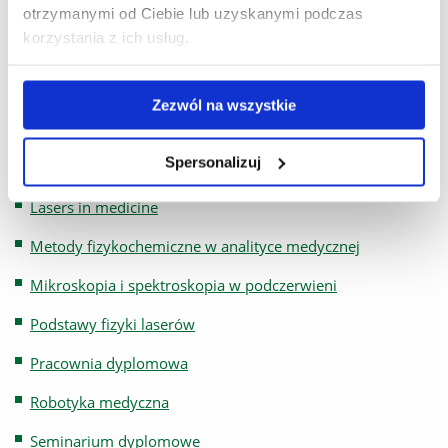
otrzymanymi od Ciebie lub uzyskanymi podczas
SPECJALNOŚCI:
korzystania z ich usług.
Aparatura diagnostyczna w medycynie
Aparatura diagnostyczna ultrasonografii
Zezwól na wszystkie
Aparatura mikroskopii optycznej i konfokalnej
Spersonalizuj
Diagnostyka elektromedyczna
Lasers in medicine
Metody fizykochemiczne w analityce medycznej
Mikroskopia i spektroskopia w podczerwieni
Podstawy fizyki laserów
Pracownia dyplomowa
Robotyka medyczna
Seminarium dyplomowe