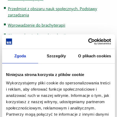
Przedmiot z obszaru nauk społecznych. Podstawy
zarządzania
Wprowadzenie do brachyterapii
Wprowadzenie do spektroskopii
Rok IV (Rok akademicki 2025/2026)
Bazy danych
Zgoda
Szczegóły
O plikach cookies
Informatyka medyczna
Niniejsza strona korzysta z plików cookie
Podstawy etyki
Wykorzystujemy pliki cookie do spersonalizowania treści
Podstawy medycyny klinicznej
i reklam, aby oferować funkcje społecznościowe i
analizować ruch w naszej witrynie. Informacje o tym, jak
Statystyka w medycynie
korzystasz z naszej witryny, udostępniamy partnerom
Urządzenia elektryczne i systemy zabezpieczeń
społecznościowym, reklamowym i analitycznym.
w obiektach służby zdrowia
Partnerzy mogą połączyć te informacje z innymi danymi