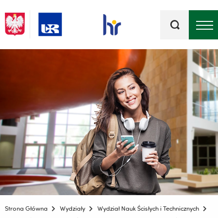
Słowa
kluczowe
Menu - górna belka
Strona Główna
Wydziały
Wydział Nauk Ścisłych i Technicznych