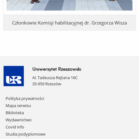
Członkowie Komisji habilitacyjnej dr. Grzegorza Wisza
Uniwersytet Rzeszowski
Al. Tadeusza Rejtana 16C
35-959 Rzeszów
Pomiń
Polityka prywatności
nawigację
Mapa serwisu
i
Biblioteka
przejdź
Wydawnictwo
do
Covid info
treści
Studia podyplomowe