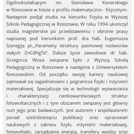
Ogólnokształcącym im. Stanisława Konarskiego
w Rzeszowie w klasie o profilu matematyczno - fizycznym.
Następnie podjął studia na kierunku Fizyka w Wyższej
Szkole Pedagogicznej w Rzeszowie. W roku 1994 ukończył
studia magisterskie po przedstawieniu i obronie pracy
napisanej pod kierunkiem prof. dra hab. Eugeniusza
Szeregija pt.,,Parametry struktury pasmowej roztworów
stałych ZnCdHgTe”. Dalsze życie zawodowe dr hab.
Grzegorza Wisza związane było z Wyższą Szkołą
Pedagogiczną w Rzeszowie a następnie z Uniwersytetem
Rzeszowskim. Od początku swojej kariery naukowej
zajmował się zagadnieniami z pogranicza fizyki i inżynierii
materiałowej. Specjalizuje się w technologii wytwarzania
i charakteryzacji cienkowarstwowych struktur
fotowoltaicznych i z tym obszarem związany jest główny
nurt jego prac badawczych. Jest autorem i współautorem
ponad sześćdziesięciu publikacji oraz opracowań
naukowych z zakresu fizyki, inżynierii materiałowej,
fotowoltaiki, zarządzania energią, transferu wiedzy oraz