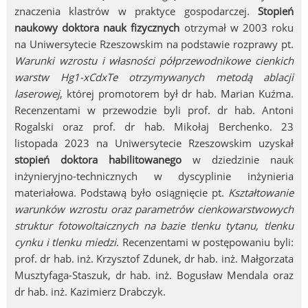
znaczenia klastrów w praktyce gospodarczej.
Stopień
naukowy doktora nauk fizycznych
otrzymał w 2003 roku
na Uniwersytecie Rzeszowskim na podstawie rozprawy pt.
Warunki wzrostu i własności półprzewodnikowe cienkich
warstw Hg1-xCdxTe otrzymywanych metodą ablacji
laserowej
, której promo­torem był dr hab. Marian Kuźma.
Recenzentami w przewodzie byli prof. dr hab. Antoni
Rogalski oraz prof. dr hab. Mikołaj Berchenko. 23
listopada 2023 na Uniwersytecie Rzeszowskim uzyskał
stopień doktora habilitowanego
w dziedzinie nauk
inżynieryjno-technicznych w dyscyplinie inżynieria
materiałowa. Podstawą było osiągnięcie pt.
Kształtowanie
warunków wzrostu oraz parametrów cienkowarstwowych
struktur fotowoltaicznych na bazie tlenku tytanu, tlenku
cynku i tlenku miedzi
. Recenzentami w postępowaniu byli:
prof. dr hab. inż. Krzysztof Zdunek, dr hab. inż. Małgorzata
Musztyfaga-Staszuk, dr hab. inż. Bogusław Mendala oraz
dr hab. inż. Kazimierz Drabczyk.