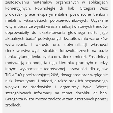
zastosowaniu materiałów organicznych w aplikacjach
komercyjnych. Równolegle dr hab. Grzegorz Wisz
prowadził prace eksperymentalne poświęcone tlenkom
metali o własnościach półprzewodnikowych. Uzyskane
w tym obszarze wyniki wraz z analizą światowych trendów
doprowadziły do ukształtowania głównego nurtu jego
aktualnych badań poświęconych kształtowaniu warunków
wytwarzania i wzrostu oraz optymalizacji własności
cienkowarstwowych struktur fotowoltaicznych na bazie
tlenku tytanu, tlenku cynku oraz tlenku miedzi. Zasadniczą
motywacją do podjęcia tego kierunku prac było między
innymi wyznaczenie teoretycznej sprawności dla ogniw
TiO
/CuO przekraczającej 20%, dostępność oraz względnie
2
niski koszt tytanu i miedzi, a także brak ich negatywnego
wpływu na środowisko i organizmy żywe. Więcej
szczegółowych informacji na temat dorobku dr hab.
Grzegorza Wisza można znaleźć w zamieszczonych poniżej
źródłach.