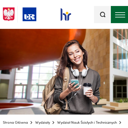
Słowa
kluczowe
Menu - górna belka
Strona Główna
Wydziały
Wydział Nauk Ścisłych i Technicznych