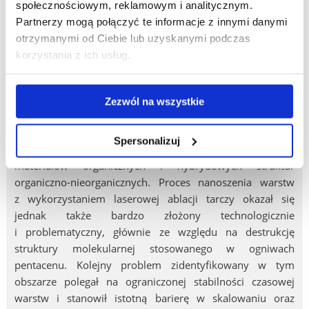
kierunków badań zwracając szczególną uwagę na
społecznościowym, reklamowym i analitycznym.
materiały znajdujące zastosowanie w fotowoltaice. Jednym
Partnerzy mogą połączyć te informacje z innymi danymi
z pierwszych kierunków w tym obszarze były prace,
otrzymanymi od Ciebie lub uzyskanymi podczas
w których w naturalny sposób wykorzystał dotychczasową
korzystania z ich usług.
wiedzę i doświadczenie wytwarzając struktury
fotowoltaiczne CdS/CdTe. Ze względu na ograniczenia
kosztowe, środowiskowe i prawne uznał jednak, że
Zezwól na wszystkie
praktyczne wykorzystanie tego materiału
w wielkoskalowej produkcji będzie problemowe i trudne,
Spersonalizuj
w związku z czym dalszą uwagę skierował w stronę
materiałów organicznych i hybrydowych struktur
organiczno-nieorganicznych. Proces nanoszenia warstw
z wykorzystaniem laserowej ablacji tarczy okazał się
jednak także bardzo złożony technologicznie
i problematyczny, głównie ze względu na destrukcję
struktury molekularnej stosowanego w ogniwach
pentacenu. Kolejny problem zidentyfikowany w tym
obszarze polegał na ograniczonej stabilności czasowej
warstw i stanowił istotną barierę w skalowaniu oraz