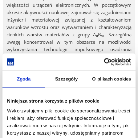
większości urządzeń elektronicznych. W początkowym
okresie aktywności naukowej zajmował się zagadnieniami
inżynierii materiałowej związanej z kształtowaniem
warunków wzrostu oraz wytwarzaniem i charakteryzacją
cienkich warstw materiałów z grupy A
B
. Szczególną
II
VI
uwagę koncentrował w tym obszarze na możliwości
wykorzystania technologii impulsowego osadzania
laserowego do wytworzenia cienkich warstw tellurku
kadmowo - rtęciowego HgCdTe, mającego główne
zastosowanie w matrycach detektorów podczerwieni.
Istotnym elementem całego procesu była także
Zgoda
Szczegóły
O plikach cookies
modyfikacja powierzchni krzemu, stosowanego dla
osadzanych warstw HgCdTe jako podłoża kompatybilnego
ze standardami urządzeń elektronicznych. Dla uzyskania
Niniejsza strona korzysta z plików cookie
poprawy warunków zarodkowania i wzrostu prowadził
Wykorzystujemy pliki cookie do spersonalizowania treści
procesy anizotropowego trawienia powierzchni krzemu
i reklam, aby oferować funkcje społecznościowe i
uzyskując powierzchnie o większej aktywności. Po obronie
analizować ruch w naszej witrynie. Informacje o tym, jak
pracy doktorskiej rozpoczął poszukiwania nowych
korzystasz z naszej witryny, udostępniamy partnerom