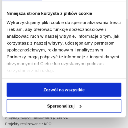
Niniejsza strona korzysta z plików cookie
Wykorzystujemy pliki cookie do spersonalizowania treści
i reklam, aby oferować funkcje społecznościowe i
Uniwersytet Rzeszowski
analizować ruch w naszej witrynie. Informacje o tym, jak
Al. Tadeusza Rejtana 16C
korzystasz z naszej witryny, udostępniamy partnerom
35-959 Rzeszów
społecznościowym, reklamowym i analitycznym.
Partnerzy mogą połączyć te informacje z innymi danymi
Pomiń
Polityka prywatności
nawigację
otrzymanymi od Ciebie lub uzyskanymi podczas
Mapa serwisu
i
korzystania z ich usług.
Biblioteka
przejdź
Wydawnictwo
do
Covid info
treści
Zezwól na wszystkie
Studia podyplomowe
Praca na UR
Zamówienia publiczne
Spersonalizuj
Fundusze strukturalne
Projekty współfinansowane przez UE
Projekty realizowane z KPO