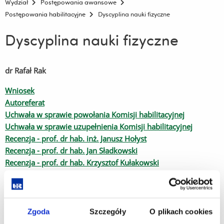
Wydział
Postępowania awansowe
Postępowania habilitacyjne
Dyscyplina nauki fizyczne
Dyscyplina nauki fizyczne
dr Rafał Rak
Wniosek
Autoreferat
Uchwała w sprawie powołania Komisji habilitacyjnej
Uchwała w sprawie uzupełnienia Komisji habilitacyjnej
Recenzja - prof. dr hab. inż. Janusz Hołyst
Recenzja - prof. dr hab. Jan Sładkowski
Recenzja - prof. dr hab. Krzysztof Kułakowski
Recenzja - prof. dr hab. Łukasz Stettner
Uchwała Komisji habilitacyjnej
Uchwała
Zgoda
Szczegóły
O plikach cookies