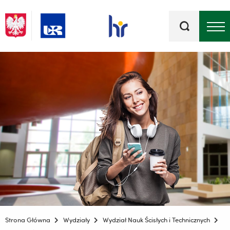
Słowa
kluczowe
Menu - górna belka
Strona Główna
Wydziały
Wydział Nauk Ścisłych i Technicznych