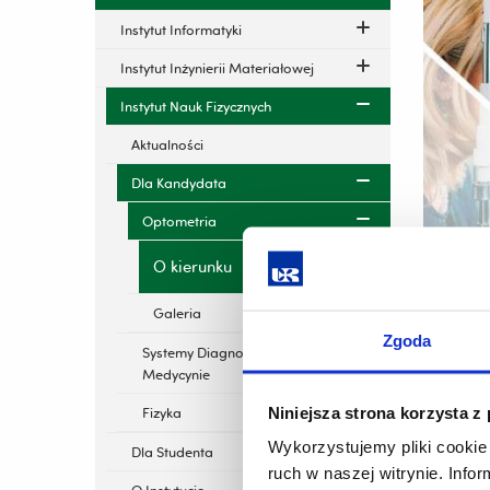
Instytut Informatyki
Instytut Inżynierii Materiałowej
Instytut Nauk Fizycznych
Aktualności
Dla Kandydata
Optometria
O kierunku
Galeria
Optometr
Zgoda
Systemy Diagnostyczne w
usprawni
Medycynie
szerokie
nabycie
Niniejsza strona korzysta z
Fizyka
w skład 
Wykorzystujemy pliki cookie 
Dla Studenta
ruch w naszej witrynie. Inf