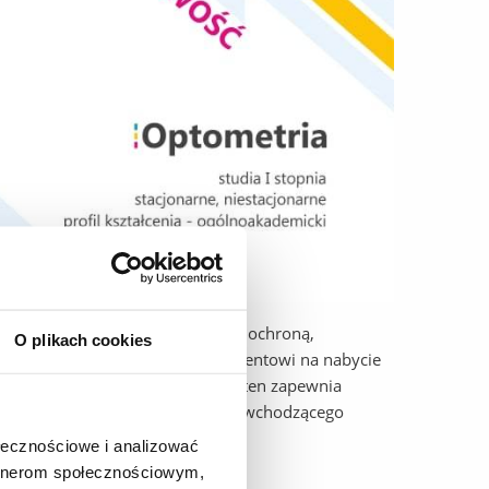
muje się procesem widzenia, jego ochroną,
O plikach cookies
erunek Optometria pozwala studentowi na nabycie
h oraz nauk medycznych. Kierunek ten zapewnia
omicznego zawodu optometrysty, wchodzącego
ołecznościowe i analizować
artnerom społecznościowym,