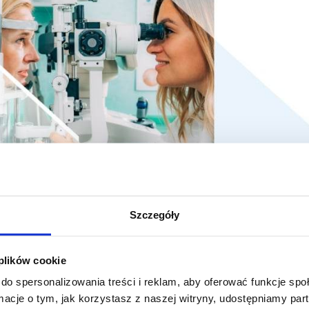
ia to interdyscyplinarna dziedzina wiedzy stosowanej, która zaj
Szczegóły
eniem, zachowaniem i rozwojem tego procesu. Przygotowany ki
j i gruntownej wiedzy z dziedziny nauk ścisłych i przyrodniczyc
 kompetencji niezbędnych do wykonywania w przyszłości auton
 plików cookie
systemu ochrony zdrowia.
do spersonalizowania treści i reklam, aby oferować funkcje sp
ormacje o tym, jak korzystasz z naszej witryny, udostępniamy p