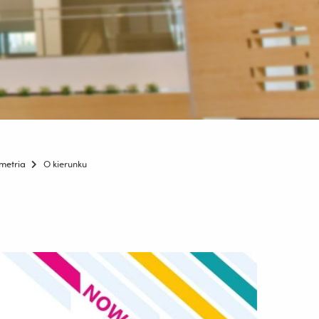
metria
O kierunku