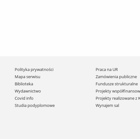
Pomiń
Polityka prywatności
Praca na UR
nawigację
Mapa serwisu
Zamówienia publiczne
i
Biblioteka
Fundusze strukturalne
przejdź
Wydawnictwo
Projekty współfinansow
do
Covid info
Projekty realizowane z
treści
Studia podyplomowe
Wynajem sal