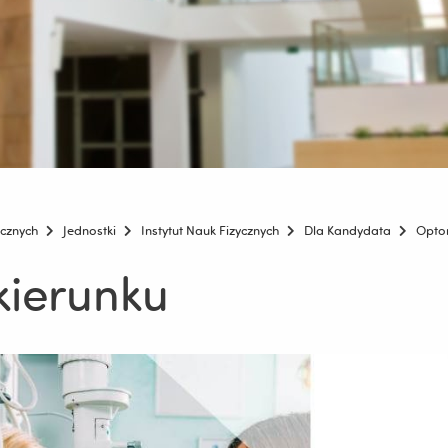
icznych
Jednostki
Instytut Nauk Fizycznych
Dla Kandydata
Opto
kierunku