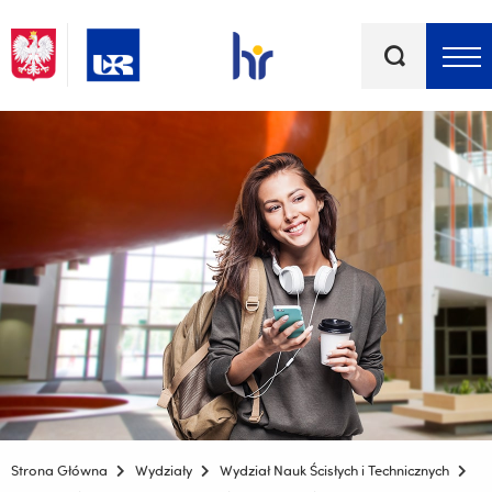
Słowa
kluczowe
Menu - górna belka
Strona Główna
Wydziały
Wydział Nauk Ścisłych i Technicznych