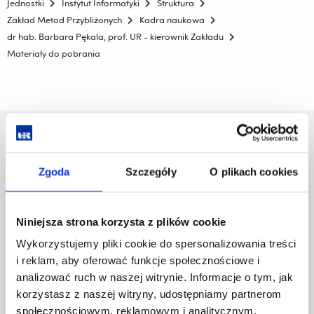
Jednostki
Instytut Informatyki
Struktura
Zakład Metod Przybliżonych
Kadra naukowa
dr hab. Barbara Pękala, prof. UR - kierownik Zakładu
Materiały do pobrania
Uniwersytet Rzeszowski
Al. Tadeusza Rejtana 16C
Zgoda
Szczegóły
O plikach cookies
35-959 Rzeszów
Pomiń
Polityka prywatności
nawigację
Niniejsza strona korzysta z plików cookie
Mapa serwisu
i
Biblioteka
Wykorzystujemy pliki cookie do spersonalizowania treści
przejdź
Wydawnictwo
i reklam, aby oferować funkcje społecznościowe i
do
Covid info
analizować ruch w naszej witrynie. Informacje o tym, jak
treści
Studia podyplomowe
korzystasz z naszej witryny, udostępniamy partnerom
Praca na UR
społecznościowym, reklamowym i analitycznym.