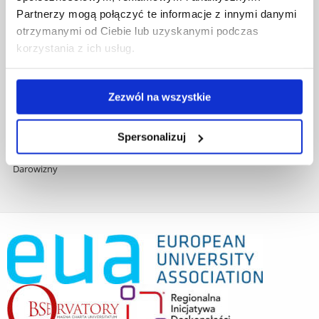
Zamówienia publiczne
Partnerzy mogą połączyć te informacje z innymi danymi
Fundusze strukturalne
otrzymanymi od Ciebie lub uzyskanymi podczas
Projekty współfinansowane przez UE
korzystania z ich usług.
Projekty realizowane z KPO
Wynajem sal
Domy studenta
Zezwól na wszystkie
Dane kontaktowe
Deklaracja dostępności cyfrowej
Rachunek bankowy UR
Spersonalizuj
Projekty badawcze
Darowizny