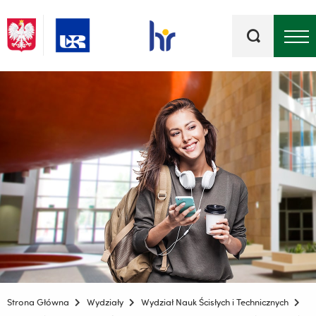
Słowa
kluczowe
Menu - górna belka
Strona Główna
Wydziały
Wydział Nauk Ścisłych i Technicznych