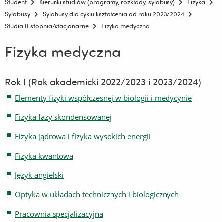
Student
Kierunki studiów (programy, rozkłady, sylabusy)
Fizyka
Sylabusy
Sylabusy dla cyklu kształcenia od roku 2023/2024
Studia II stopnia/stacjonarne
Fizyka medyczna
Fizyka medyczna
Rok I (Rok akademicki 2022/2023 i 2023/2024)
Elementy fizyki współczesnej w biologii i medycynie
Fizyka fazy skondensowanej
Fizyka jądrowa i fizyka wysokich energii
Fizyka kwantowa
Język angielski
Optyka w układach technicznych i biologicznych
Pracownia specjalizacyjna