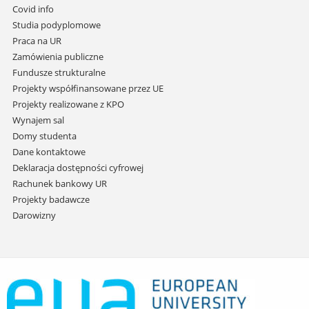
do
Covid info
treści
Studia podyplomowe
Praca na UR
Zamówienia publiczne
Fundusze strukturalne
Projekty współfinansowane przez UE
Projekty realizowane z KPO
Wynajem sal
Domy studenta
Dane kontaktowe
Deklaracja dostępności cyfrowej
Rachunek bankowy UR
Projekty badawcze
Darowizny