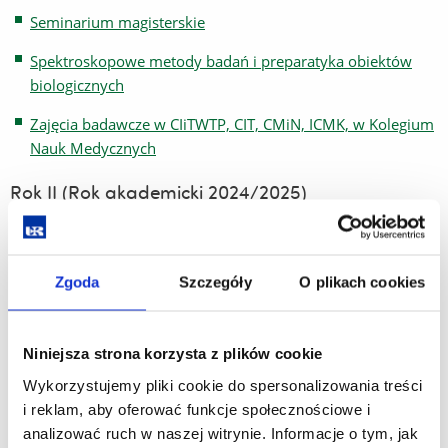
Seminarium magisterskie
Spektroskopowe metody badań i preparatyka obiektów
biologicznych
Zajęcia badawcze w CIiTWTP, CIT, CMiN, ICMK, w Kolegium
Nauk Medycznych
Rok II (Rok akademicki 2024/2025)
Bioelektryczność
Drukarka 3D w zastosowaniach medycznych
Zgoda
Szczegóły
O plikach cookies
Podstawy radioterapii
Pracownia specjalizacyjna
Niniejsza strona korzysta z plików cookie
Praktyka zawodowa
Wykorzystujemy pliki cookie do spersonalizowania treści
i reklam, aby oferować funkcje społecznościowe i
Przedmiot z dziedziny nauk społecznych
analizować ruch w naszej witrynie. Informacje o tym, jak