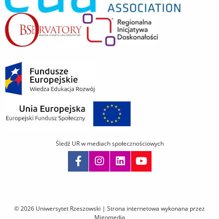
Śledź UR w mediach społecznościowych
Pomiń
nawigację
i
© 2026 Uniwersytet Rzeszowski |
Strona internetowa wykonana przez
przejdź
Migomedia