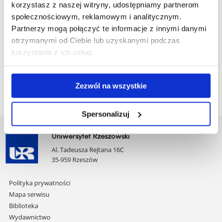
korzystasz z naszej witryny, udostępniamy partnerom
Seminarium magisterskie
społecznościowym, reklamowym i analitycznym.
Techniki obrazowania w medycynie
Partnerzy mogą połączyć te informacje z innymi danymi
otrzymanymi od Ciebie lub uzyskanymi podczas
Urządzenia i detektory promieniowania jonizującego w
korzystania z ich usług.
medycynie
Wykład monograficzny
Zezwól na wszystkie
Spersonalizuj
Uniwersytet Rzeszowski
Al. Tadeusza Rejtana 16C
35-959 Rzeszów
Pomiń
Polityka prywatności
nawigację
Mapa serwisu
i
Biblioteka
przejdź
Wydawnictwo