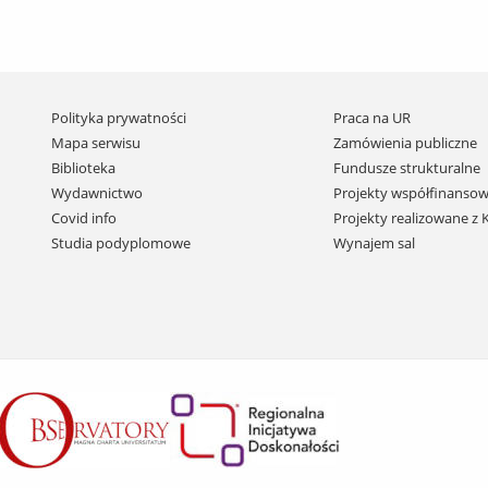
Pomiń
Polityka prywatności
Praca na UR
nawigację
Mapa serwisu
Zamówienia publiczne
i
Biblioteka
Fundusze strukturalne
przejdź
Wydawnictwo
Projekty współfinansow
do
Covid info
Projekty realizowane z
treści
Studia podyplomowe
Wynajem sal