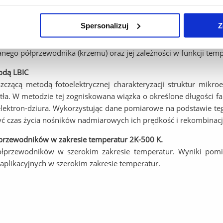
cznej w półprzewodnikach dla różnych temperatur.
Spersonalizuj
Z
dstawami działania złącza p-n. Podczas wykonywania ćwiczenia z
ęcia (charakterystyk I(V)) dla różnych temperatur. Analiza 
anego półprzewodnika (krzemu) oraz jej zależności w funkcji temp
odą LBIC
szczącą metodą fotoelektrycznej charakteryzacji struktur mikr
ła. W metodzie tej zogniskowana wiązka o określone długości fa
lektron-dziura. Wykorzystując dane pomiarowe na podstawie t
ć czas życia nośników nadmiarowych ich prędkość i rekombinacj
łprzewodników w zakresie temperatur 2K-500 K.
półprzewodników w szerokim zakresie temperatur. Wyniki pom
aplikacyjnych w szerokim zakresie temperatur.