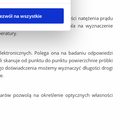
ezwól na wszystkie
ostaną wykonane pomiary zależności natężenia prądu
otrzymanych charakterystyk pozwala na wyznaczenie
eratury.
oelektronicznych. Polega ona na badaniu odpowiedzi
li skanuje od punktu do punktu powierzchnie próbki
ego doświadczenia możemy wyznaczyć długości drogi
e.
iarów pozwolą na określenie optycznych własności