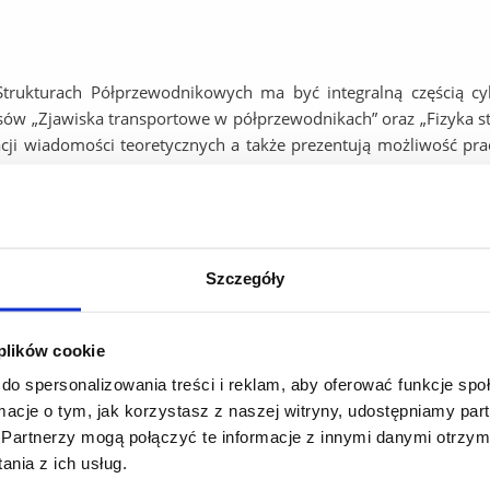
trukturach Półprzewodnikowych ma być integralną częścią cy
ów „Zjawiska transportowe w półprzewodnikach” oraz „Fizyka st
cji wiadomości teoretycznych a także prezentują możliwość pra
tościowym w przedziale temperatur 200-1600 C.
Szczegóły
zalnych otrzymanych w trakcie doświadczenia zadaniem studen
badanego rodzaju materiału, wyznaczenie zależności stałej Hall
większościowych. Wszystkie te wielkości pozwalają na dokł
 plików cookie
fizycznych i zastosowań aplikacyjnych.
do spersonalizowania treści i reklam, aby oferować funkcje sp
oscylacji magneto oporu w temperaturze 4.2 K.
ormacje o tym, jak korzystasz z naszej witryny, udostępniamy p
liwość pomiaru kwantowego efektu Halla oraz pomiaru oscylacji
Partnerzy mogą połączyć te informacje z innymi danymi otrzym
stawie danych doświadczalnych należy wyznaczyć parametry n
nia z ich usług.