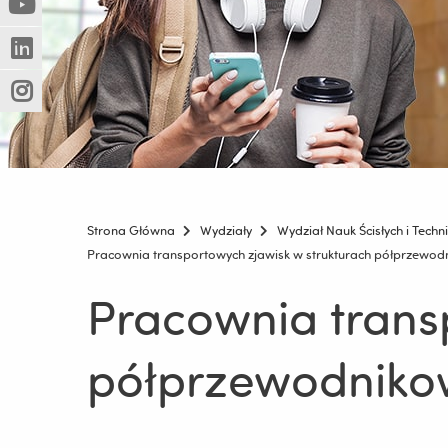
(Nowe
(Link
innej
okno)
do
strony)
(Nowe
(Link
innej
okno)
do
strony)
(Nowe
(Link
innej
okno)
do
strony)
innej
strony)
Strona Główna
Wydziały
Wydział Nauk Ścisłych i Techn
Pracownia transportowych zjawisk w strukturach półprzewod
Pracownia trans
półprzewodniko