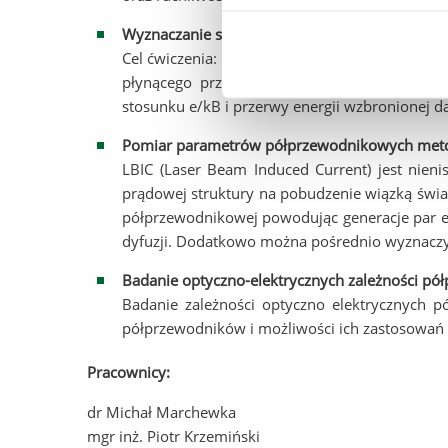
Wyznaczanie stosunku e/kB i przerwy energety
Cel ćwiczenia: zapoznanie się z fizycznymi po
płynącego przez złącze od przyłożonego napi
stosunku e/kB i przerwy energii wzbronionej d
Pomiar parametrów półprzewodnikowych met
LBIC (Laser Beam Induced Current) jest nieni
prądowej struktury na pobudzenie wiązką świat
półprzewodnikowej powodując generacje par e
dyfuzji. Dodatkowo można pośrednio wyznaczy
Badanie optyczno-elektrycznych zależności pó
Badanie zależności optyczno elektrycznych 
półprzewodników i możliwości ich zastosowań 
Pracownicy:
dr Michał Marchewka
mgr inż. Piotr Krzemiński