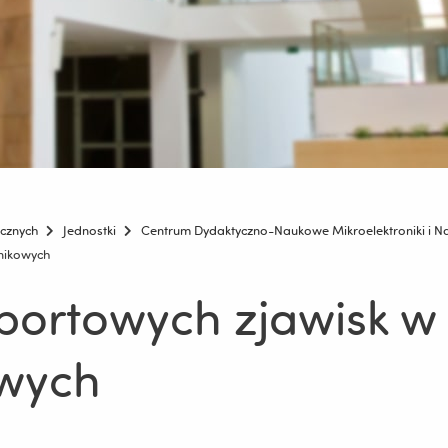
icznych
Jednostki
Centrum Dydaktyczno-Naukowe Mikroelektroniki i N
nikowych
portowych zjawisk w 
wych