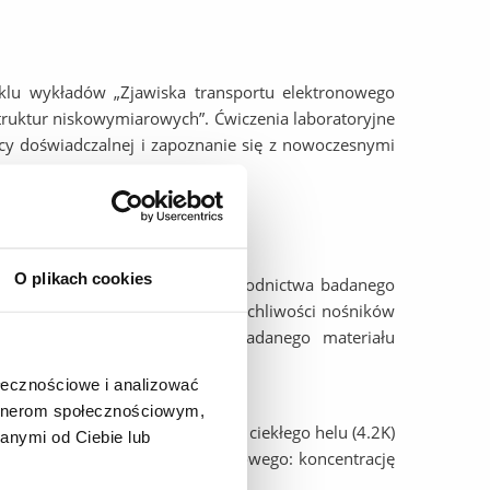
klu wykładów „Zjawiska transportu elektronowego
ruktur niskowymiarowych”. Ćwiczenia laboratoryjne
cy doświadczalnej i zapoznanie się z nowoczesnymi
O plikach cookies
ta będzie określenie typu przewodnictwa badanego
a od temperatury, wyznaczenie ruchliwości nośników
adna analizę i interpretację badanego materiału
ołecznościowe i analizować
artnerom społecznościowym,
 magneto oporu w temperaturze ciekłego helu (4.2K)
anymi od Ciebie lub
ośników prądu gazu dwuwymiarowego: koncentrację