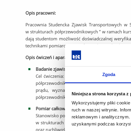
Opis pracowni:
Pracownia Studencka Zjawisk Transportowych w S
w strukturach półprzewodnikowych ” w ramach kurs
dają studentom możliwość doświadczalnej weryfika
technikami pomiarowymi w fizyce doświadczalnej.
Opis ćwiczeń i aparatury:
Badanie zjawiska Halla w półprzewodniku obję
Zgoda
Cel ćwiczenia: Na podstawie danych doświadc
półprzewodnika, wyznaczenia stałej Halla dla 
prądu, wyznaczenie koncentracji nośników 
Niniejsza strona korzysta z
półprzewodnikowego pod kątem jego własności 
Wykorzystujemy pliki cookie 
Pomiar całkowitego kwantowy efekt Halla oraz 
ruch w naszej witrynie. Inf
Stanowisko pomiarowe, na którym istnieje moż
reklamowym i analitycznym. 
w strukturach dwu wymiarowych (2D). Na pod
uzyskanymi podczas korzysta
oraz ruchliwość.