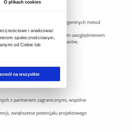
, MIIL)
O plikach cookies
, ukierunkowana na rozwój inteligentnych metod
ołecznościowe i analizować
y danych obrazowych, ze szczególnym uwzględnieniem
artnerom społecznościowym,
 zakresu informatyki, analizy obrazów,
anymi od Ciebie lub
ezwól na wszystkie
nych z partnerami zagranicznymi, wspólne
ncji, zwiększenie potencjału projektowego