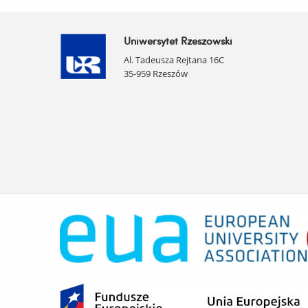
Uniwersytet Rzeszowski
Al. Tadeusza Rejtana 16C
35-959 Rzeszów