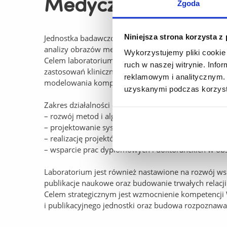
Medycznych (Medical
Zgoda
Niniejsza strona korzysta z
Jednostka badawczo-rozwojowa działająca w strukt
analizy obrazów medycznych oraz systemów wspoma
Wykorzystujemy pliki cookie 
Celem laboratorium jest prowadzenie badań aplikac
ruch w naszej witrynie. Inf
zastosowań klinicznych oraz projektów interdyscypli
reklamowym i analitycznym. 
modelowania komputerowego i nauk medycznych.
uzyskanymi podczas korzysta
Zakres działalności obejmuje:
– rozwój metod i algorytmów analizy obrazów medy
– projektowanie systemów wspomagania decyzji opa
– realizację projektów badawczych i aplikacyjnych 
– wsparcie prac dyplomowych i doktoranckich w obs
Laboratorium jest również nastawione na rozwój ws
publikacje naukowe oraz budowanie trwałych relacj
Celem strategicznym jest wzmocnienie kompetencji 
i publikacyjnego jednostki oraz budowa rozpoznawa