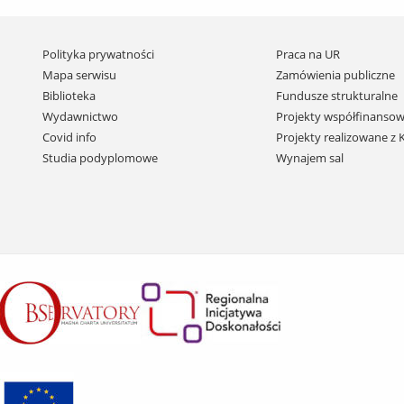
Pomiń
Polityka prywatności
Praca na UR
nawigację
Mapa serwisu
Zamówienia publiczne
i
Biblioteka
Fundusze strukturalne
przejdź
Wydawnictwo
Projekty współfinansow
do
Covid info
Projekty realizowane z
treści
Studia podyplomowe
Wynajem sal