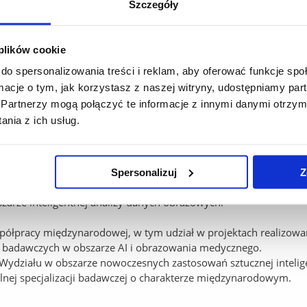
 Image Intelligence Lab
Szczegóły
 plików cookie
urze Interdyscyplinarnego Centrum Modelowania Komputerowego
gania decyzji.
do spersonalizowania treści i reklam, aby oferować funkcje sp
yjnych w obszarze sztucznej inteligencji, modelowania i analiz
ormacje o tym, jak korzystasz z naszej witryny, udostępniamy p
narnych. Laboratorium koncentruje się na łączeniu kompetencji z
Partnerzy mogą połączyć te informacje z innymi danymi otrzym
nia z ich usług.
cznych,
rtych na AI,
Spersonalizuj
Z
(NCN, projekty UE, współpraca z podmiotami zewnętrznymi),
zarze inteligentnej analizy danych obrazowych.
półpracy międzynarodowej, w tym udział w projektach realizowa
i badawczych w obszarze AI i obrazowania medycznego.
Wydziału w obszarze nowoczesnych zastosowań sztucznej intelige
lnej specjalizacji badawczej o charakterze międzynarodowym.