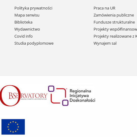
Pomiń
Polityka prywatności
Praca na UR
nawigację
Mapa serwisu
Zamówienia publiczne
i
Biblioteka
Fundusze strukturalne
przejdź
Wydawnictwo
Projekty współfinansow
do
Covid info
Projekty realizowane z
treści
Studia podyplomowe
Wynajem sal