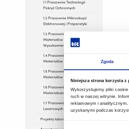
1.1 Pracownia Technologii
Pokryć Ochronnych
1.2 Pracownia Mikroskopii
Elektronowej i Preparatyki
1.3 Pracownia Modyfikacji
Materiałów Wiązkami
Wysokoenergetycznymi
1.4 Pracownia Diagnostyki
Materiałów i Defektoskopii
Zgoda
1.5 Pracownia Badania
Materiałów Laserowych
Niniejsza strona korzysta z
1.6 Pracownia
Wykorzystujemy pliki cookie 
Materiałoznawstwa
ruch w naszej witrynie. Inf
1.7 Pracownia Technik
reklamowym i analitycznym. 
Laserowych
uzyskanymi podczas korzysta
Projekty laboratorium