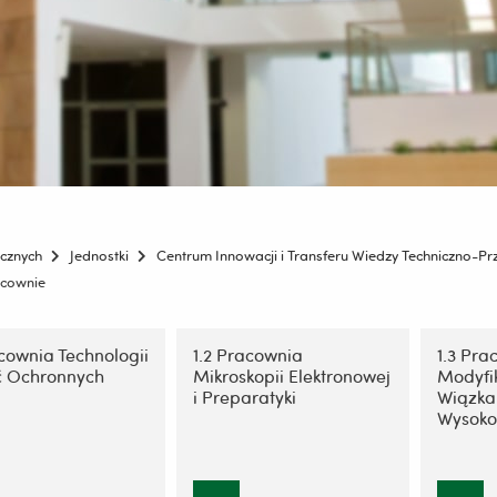
icznych
Jednostki
Centrum Innowacji i Transferu Wiedzy Techniczno-Pr
cownie
ję
acownia Technologii
1.2 Pracownia
1.3 Pra
ć Ochronnych
Mikroskopii Elektronowej
Modyfi
i Preparatyki
Wiązka
Wysoko