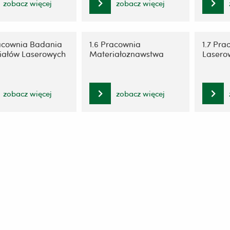
zobacz więcej
zobacz więcej
racownia Badania
1.6 Pracownia
1.7 Pra
iałów Laserowych
Materiałoznawstwa
Lasero
zobacz więcej
zobacz więcej