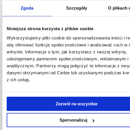
odwiedzających.
Zgoda
Szczegóły
O plikach 
- Przed wizytą wskazane byłoby przedyskutowanie potrzeb
zwiedzających z opiekunem (nauczycielem) danej grupy.
Niniejsza strona korzysta z plików cookie
Wykorzystujemy pliki cookie do spersonalizowania treści i r
aby oferować funkcje społecznościowe i analizować ruch w 
witrynie. Informacje o tym, jak korzystasz z naszej witryny,
Uniwersytet Rzeszowski
udostępniamy partnerom społecznościowym, reklamowym i
Al. Tadeusza Rejtana 16C
analitycznym. Partnerzy mogą połączyć te informacje z inn
35-959 Rzeszów
danymi otrzymanymi od Ciebie lub uzyskanymi podczas kor
z ich usług.
Pomiń
Polityka prywatności
nawigację
Mapa serwisu
i
Biblioteka
przejdź
Wydawnictwo
Zezwól na wszystkie
do
Covid info
treści
Studia podyplomowe
Spersonalizuj
Praca na UR
Zamówienia publiczne