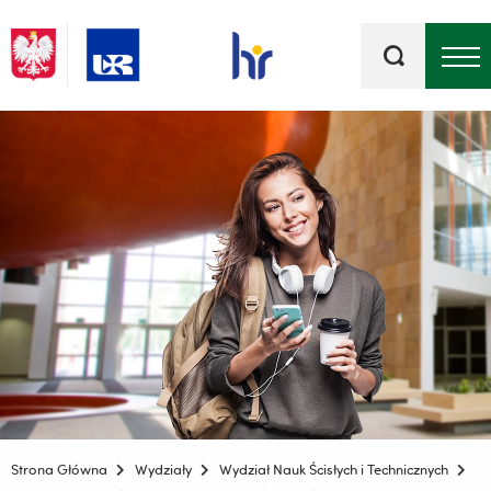
Słowa
kluczowe
Menu - górna belka
Strona Główna
Wydziały
Wydział Nauk Ścisłych i Technicznych