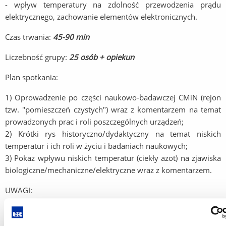
- wpływ temperatury na zdolność przewodzenia prądu
elektrycznego, zachowanie elementów elektronicznych.
Czas trwania:
45-90 min
Liczebność grupy:
25 osób + opiekun
Plan spotkania:
1) Oprowadzenie po części naukowo-badawczej CMiN (rejon
tzw. "pomieszczeń czystych") wraz z komentarzem na temat
prowadzonych prac i roli poszczególnych urządzeń;
2) Krótki rys historyczno/dydaktyczny na temat niskich
temperatur i ich roli w życiu i badaniach naukowych;
3) Pokaz wpływu niskich temperatur (ciekły azot) na zjawiska
biologiczne/mechaniczne/elektryczne wraz z komentarzem.
UWAGI:
- Przekazywane odwiedzającym treści dostosowywane są
każdorazowo do wieku i możliwości percepcyjnych