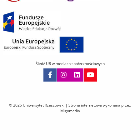
Śledź UR w mediach społecznościowych
Pomiń
nawigację
i
© 2026 Uniwersytet Rzeszowski |
Strona internetowa wykonana przez
przejdź
Migomedia
do
treści