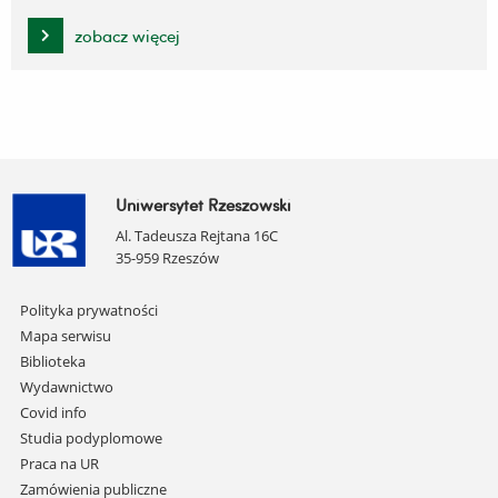
zobacz więcej
Uniwersytet Rzeszowski
Al. Tadeusza Rejtana 16C
35-959 Rzeszów
Pomiń
Polityka prywatności
nawigację
Mapa serwisu
i
Biblioteka
przejdź
Wydawnictwo
do
Covid info
treści
Studia podyplomowe
Praca na UR
Zamówienia publiczne