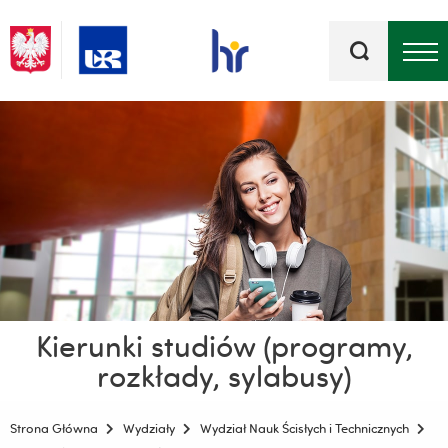
Słowa
kluczowe
Menu - górna belka
Kierunki studiów (programy,
rozkłady, sylabusy)
Strona Główna
Wydziały
Wydział Nauk Ścisłych i Technicznych