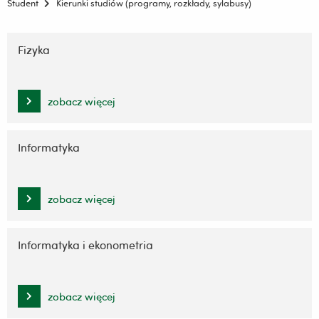
Student
Kierunki studiów (programy, rozkłady, sylabusy)
Pomiń
nawigację
Fizyka
i
przejdź
do
zobacz więcej
treści
Informatyka
zobacz więcej
Informatyka i ekonometria
zobacz więcej