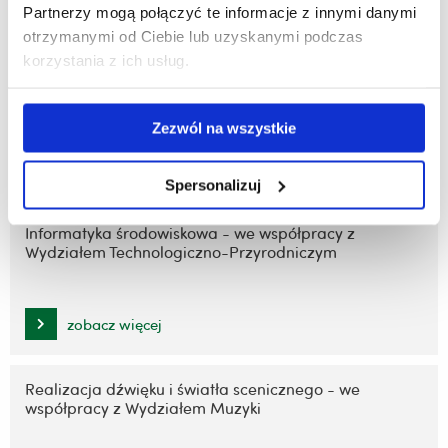
Partnerzy mogą połączyć te informacje z innymi danymi
zobacz więcej
otrzymanymi od Ciebie lub uzyskanymi podczas
korzystania z ich usług.
Zarządzanie, materiały i technologie w energetyce
Zezwól na wszystkie
zobacz więcej
Spersonalizuj
Informatyka środowiskowa - we współpracy z
Wydziałem Technologiczno-Przyrodniczym
zobacz więcej
Realizacja dźwięku i światła scenicznego - we
współpracy z Wydziałem Muzyki