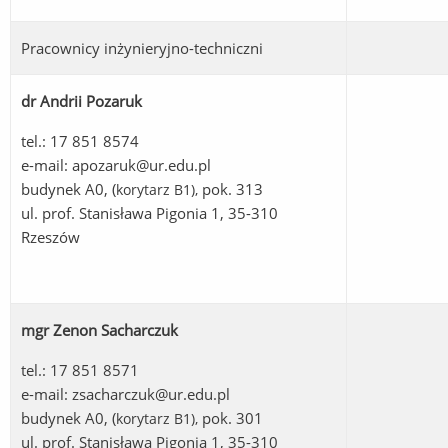
Pracownicy inżynieryjno-techniczni
dr Andrii Pozaruk
tel.: 17 851 8574
e-mail:
apozaruk@ur.edu.pl
budynek A0, (
pok. 313
korytarz B1
),
ul. prof. Stanisława Pigonia 1, 35-310
Rzeszów
mgr Zenon Sacharczuk
tel.: 17 851 8571
e-mail:
zsacharczuk@ur.edu.pl
budynek A0, (
pok. 301
korytarz B1
),
ul. prof. Stanisława Pigonia 1, 35-310