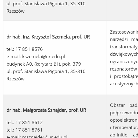
ul. prof. Stanisława Pigonia 1, 35-310
Rzeszów
Zastosowani
dr hab. inż. Krzysztof Szemela, prof. UR
narzędzi ma
transformat
tel.: 17 851 8576
dźwiękowyc
e-mail:
kszemela@ur.edu.pl
ograniczon
budynek A0, (
pok. 379
korytarz B1
),
rezonatorów
ul. prof. Stanisława Pigonia 1, 35-310
i prostokątn
Rzeszów
akustycznych
Obszar bad
dr hab. Małgorzata Sznajder, prof. UR
półprzewodni
optoelektro
tel.: 17 851 8612
i temperatu
tel.: 17 851 8761
ab-initio 
e-mail:
msznajder@ur.edu.pl