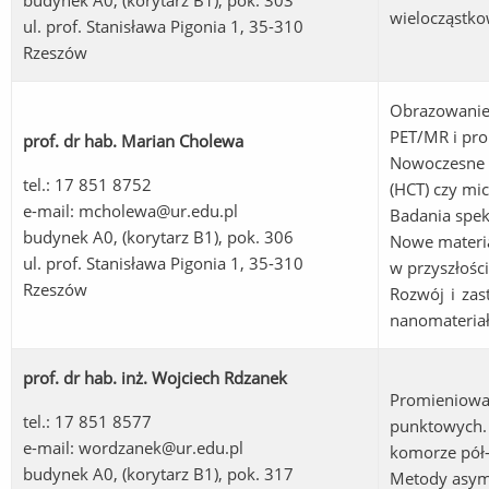
budynek A0, (korytarz B1), pok. 303
wielocząstko
ul. prof. Stanisława Pigonia 1, 35-310
Rzeszów
Obrazowani
PET/MR i pr
prof. dr hab. Marian Cholewa
Nowoczesne 
tel.: 17 851 8752
(HCT) czy mi
e-mail:
mcholewa@ur.edu.pl
Badania spek
budynek A0, (korytarz B1), pok. 306
Nowe materi
ul. prof. Stanisława Pigonia 1, 35-310
w przyszłości
Rzeszów
Rozwój i za
nanomateriał
prof. dr hab. inż. Wojciech Rdzanek
Promieniow
tel.: 17 851 8577
punktowych
e-mail:
wordzanek@ur.edu.pl
komorze pół-
budynek A0, (korytarz B1), pok. 317
Metody asymp