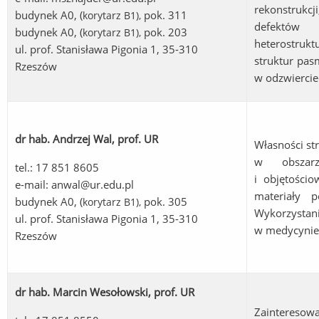
rekonstrukcj
budynek A0, (
pok. 311
korytarz B1
),
defektów 
budynek A0, (
pok. 203
korytarz B1
),
heterostruk
ul. prof. Stanisława Pigonia 1, 35-310
struktur pasm
Rzeszów
w odzwiercie
dr hab. Andrzej Wal, prof. UR
Własności st
w obszar
tel.: 17 851 8605
i objętości
e-mail:
anwal@ur.edu.pl
materiały p
budynek A0, (
pok. 305
korytarz B1
),
Wykorzysta
ul. prof. Stanisława Pigonia 1, 35-310
w medycynie
Rzeszów
dr hab. Marcin Wesołowski, prof. UR
Zainteresowa