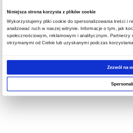
Niniejsza strona korzysta z plików cookie
Wykorzystujemy pliki cookie do spersonalizowania treści i 
analizować ruch w naszej witrynie. Informacje o tym, jak k
społecznościowym, reklamowym i analitycznym. Partnerzy m
otrzymanymi od Ciebie lub uzyskanymi podczas korzystania 
Śledź UR w mediach społecznościowych
Zezwól na w
Pomiń
nawigację
Spersonali
i
© 2026 Uniwersytet Rzeszowski |
Strona internetowa wykonana przez
przejdź
Migomedia
do
treści