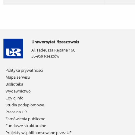
Uniwersytet Rzeszowski
Al. Tadeusza Rejtana 16C
35-959 Rzeszów
Pomiń
Polityka prywatności
nawigację
Mapa serwisu
i
Biblioteka
przejdź
Wydawnictwo
do
Covid info
treści
Studia podyplomowe
Praca na UR
Zamówienia publiczne
Fundusze strukturalne
Projekty współfinansowane przez UE