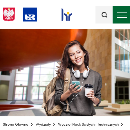
Słowa
kluczowe
Menu - górna belka
Strona Główna
Wydziały
Wydział Nauk Ścisłych i Technicznych