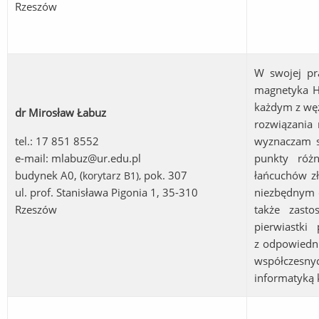
Rzeszów
W swojej p
magnetyka H
każdym z węz
dr Mirosław Łabuz
rozwiązania
tel.: 17 851 8552
wyznaczam s
e-mail:
mlabuz@ur.edu.pl
punkty róż
budynek A0, (
pok. 307
łańcuchów z
korytarz B1
),
ul. prof. Stanisława Pigonia 1, 35-310
niezbędnym d
Rzeszów
także zasto
pierwiastki
z odpowiedni
współczesn
informatyką