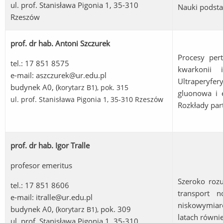
ul. prof. Stanisława Pigonia 1, 35-310
Nauki podst
Rzeszów
prof. dr hab. Antoni Szczurek
Procesy per
tel.: 17 851 8575
kwarkonii 
e-mail:
aszczurek@ur.edu.pl
Ultraperyf
budynek A0, (
korytarz B1
), pok. 315
gluonowa i 
ul. prof. Stanisława Pigonia 1, 35-310 Rzeszów
Rozkłady par
prof. dr hab. Igor Tralle
profesor emeritus
Szeroko rozu
tel.: 17 851 8606
transport 
e-mail:
itralle@ur.edu.pl
niskowymiar
budynek A0, (
pok. 309
korytarz B1
),
latach równie
ul. prof. Stanisława Pigonia 1, 35-310