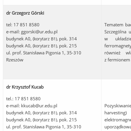
dr Grzegorz Górski
tel: 17 851 8580
Tematem bad
e-mail:
ggorski@ur.edu.pl
Szczególna 
budynek A0, (
pok. 314
w układzi
korytarz B1
),
budynek A0, (
pok. 215
ferromagne
korytarz B1
),
ul. prof. Stanisława Pigonia 1, 35-310
również wł
Rzeszów
z fermionem
dr Krzysztof Kucab
tel.: 17 851 8580
e-mail:
kkucab@ur.edu.pl
Pozyskiwan
budynek A0, (
pok. 314
harvesting)
korytarz B1
),
budynek A0, (
pok. 215
elektromag
korytarz B1
),
ul. prof. Stanisława Pigonia 1, 35-310
uporządkowan