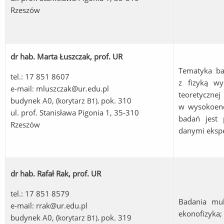
Rzeszów
dr hab. Marta Łuszczak, prof. UR
Tematyka ba
tel.: 17 851 8607
z fizyką wy
e-mail:
mluszczak@ur.edu.pl
teoretycz
budynek A0, (
pok. 310
korytarz B1
),
w wysokoene
ul. prof. Stanisława Pigonia 1, 35-310
badań jest 
Rzeszów
danymi ekspe
dr hab. Rafał Rak, prof. UR
tel.: 17 851 8579
Badania mul
e-mail:
rrak@ur.edu.pl
ekonofizyka; 
budynek A0, (
pok. 319
korytarz B1
),