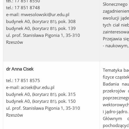
tel.: 17 851 8550
Słoneczneg
tel.: 17 851 8748
zagadnieni
e-mail:
mwesolowski@ur.edu.pl
ewolucji jąd
budynek A0, (
pok. 308
korytarz B1
),
tych ciał ni
budynek A0, (
pok. 139
korytarz B1
),
zainteresow
ul. prof. Stanisława Pigonia 1, 35-310
Przejawia si
Rzeszów
- naukowym, 
dr Anna Cisek
Tematyka bad
fizyce cząst
tel.: 17 851 8575
Badania nau
e-mail:
acisek@ur.edu.pl
przekrojów 
budynek A0, (
pok. 315
korytarz B1
),
poprzeczneg
budynek A0, (
pok. 150
korytarz B1
),
wektorowych 
ul. prof. Stanisława Pigonia 1, 35-310
i jądro-jądro.
Rzeszów
Głównym c
pochodzących