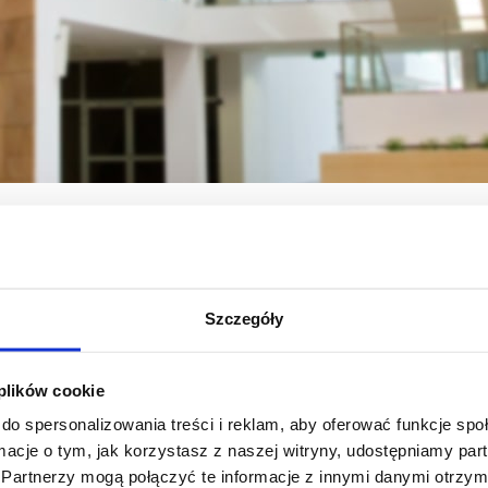
icznych
Jednostki
Centrum Innowacji i Transferu Wiedzy Techniczno-Pr
osażenie aparaturowe
Szczegóły
osażenie aparaturo
 plików cookie
do spersonalizowania treści i reklam, aby oferować funkcje sp
ormacje o tym, jak korzystasz z naszej witryny, udostępniamy p
PS Upgrade z 7.0
Partnerzy mogą połączyć te informacje z innymi danymi otrzym