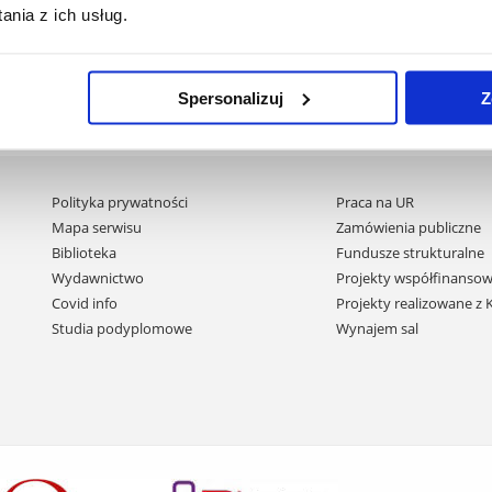
nia z ich usług.
Spersonalizuj
Z
Pomiń
Polityka prywatności
Praca na UR
nawigację
Mapa serwisu
Zamówienia publiczne
i
Biblioteka
Fundusze strukturalne
przejdź
Wydawnictwo
Projekty współfinansow
do
Covid info
Projekty realizowane z
treści
Studia podyplomowe
Wynajem sal