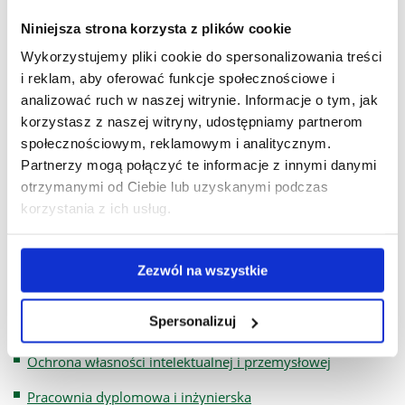
Mikroskopia elektronowa w nauce o materiałach
Niniejsza strona korzysta z plików cookie
Pracownia dyplomowa - inżynierska
Wykorzystujemy pliki cookie do spersonalizowania treści
i reklam, aby oferować funkcje społecznościowe i
Praktyka zawodowa
analizować ruch w naszej witrynie. Informacje o tym, jak
Procesy specjalne w przemyśle
korzystasz z naszej witryny, udostępniamy partnerom
społecznościowym, reklamowym i analitycznym.
Seminarium dyplomowe
Partnerzy mogą połączyć te informacje z innymi danymi
Technologie mikroprocesorowe
otrzymanymi od Ciebie lub uzyskanymi podczas
korzystania z ich usług.
Termodynamika techniczna
Rok IV (Rok akademicki 2027/2028)
Zezwól na wszystkie
Badania nieniszczące
Spersonalizuj
Ergonomia i bezpieczeństwo pracy
Ochrona własności intelektualnej i przemysłowej
Pracownia dyplomowa i inżynierska