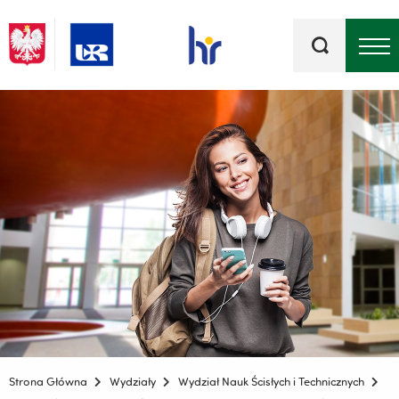
Słowa
kluczowe
Menu - górna belka
Strona Główna
Wydziały
Wydział Nauk Ścisłych i Technicznych