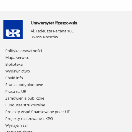
Uniwersytet Rzeszowski
Al. Tadeusza Rejtana 16C
35-959 Rzeszów
Pomiń
Polityka prywatności
nawigację
Mapa serwisu
i
Biblioteka
przejdź
Wydawnictwo
do
Covid info
treści
Studia podyplomowe
Praca na UR
Zamówienia publiczne
Fundusze strukturalne
Projekty współfinansowane przez UE
Projekty realizowane z KPO
Wynajem sal