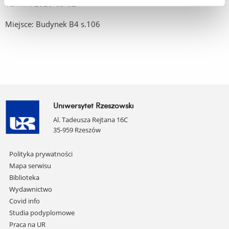
Termin: 2020-03-02
Miejsce: Budynek B4 s.106
Uniwersytet Rzeszowski
Al. Tadeusza Rejtana 16C
35-959 Rzeszów
Pomiń
Polityka prywatności
nawigację
Mapa serwisu
i
Biblioteka
przejdź
Wydawnictwo
do
Covid info
treści
Studia podyplomowe
Praca na UR