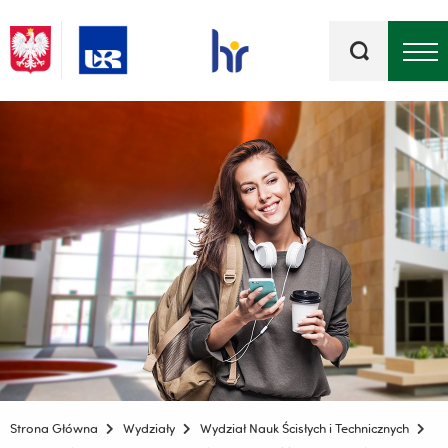
Słowa
kluczowe
Menu - górna belka
Strona Główna
Wydziały
Wydział Nauk Ścisłych i Technicznych