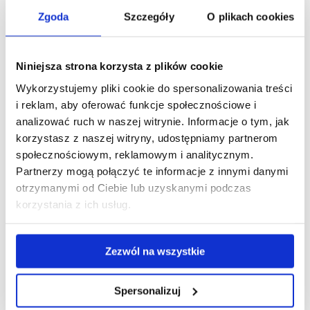
Urszula Bentkowska, dr Paweł Drygaś,
Zgoda
Szczegóły
O plikach cookies
Autor referatu: dr Paweł Drygaś
Niniejsza strona korzysta z plików cookie
Temat: New aspects of composition of interval valued fuzzy
relations used in medical decision making.
Wykorzystujemy pliki cookie do spersonalizowania treści
i reklam, aby oferować funkcje społecznościowe i
Termin: 2019-11-18
analizować ruch w naszej witrynie. Informacje o tym, jak
korzystasz z naszej witryny, udostępniamy partnerom
Miejsce: Budynek B2 s.266
społecznościowym, reklamowym i analitycznym.
4.
Partnerzy mogą połączyć te informacje z innymi danymi
otrzymanymi od Ciebie lub uzyskanymi podczas
Prowadzący seminarium: dr hab. Barbara Pękala,prof. UR; dr
korzystania z ich usług.
hab. Urszula Bentkowska,prof UR; dr Paweł Drygaś,
Autor referatu: mgr inż. Dawid Kosior
Zezwól na wszystkie
Temat: Zastosowanie miar podobieństwa z niepewnością
w metodach klasyfikacji.
Spersonalizuj