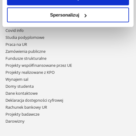
Pomiń
Polityka prywatności
nawigację
Mapa serwisu
i
Spersonalizuj
Biblioteka
przejdź
Wydawnictwo
do
Covid info
treści
Studia podyplomowe
Praca na UR
Zamówienia publiczne
Fundusze strukturalne
Projekty współfinansowane przez UE
Projekty realizowane z KPO
Wynajem sal
Domy studenta
Dane kontaktowe
Deklaracja dostępności cyfrowej
Rachunek bankowy UR
Projekty badawcze
Darowizny