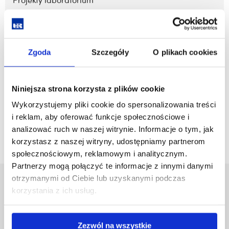
Projekty laboratorium
zobacz więcej
Zgoda
Szczegóły
O plikach cookies
Aparatura i wyposażenie aparaturowe
Niniejsza strona korzysta z plików cookie
Wykorzystujemy pliki cookie do spersonalizowania treści
zobacz więcej
i reklam, aby oferować funkcje społecznościowe i
analizować ruch w naszej witrynie. Informacje o tym, jak
korzystasz z naszej witryny, udostępniamy partnerom
społecznościowym, reklamowym i analitycznym.
Partnerzy mogą połączyć te informacje z innymi danymi
otrzymanymi od Ciebie lub uzyskanymi podczas
Uniwersytet Rzeszowski
korzystania z ich usług.
Al. Tadeusza Rejtana 16C
35-959 Rzeszów
Zezwól na wszystkie