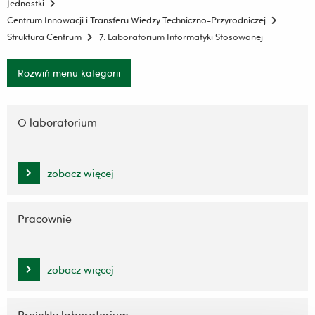
Jednostki
Centrum Innowacji i Transferu Wiedzy Techniczno-Przyrodniczej
Struktura Centrum
7. Laboratorium Informatyki Stosowanej
Rozwiń menu kategorii
Pomiń
nawigację
O laboratorium
i
przejdź
do
zobacz więcej
treści
Pracownie
zobacz więcej