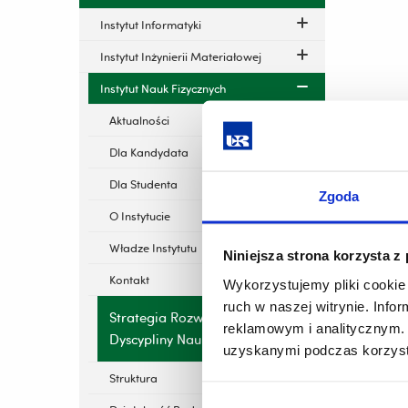
Instytut Informatyki
Instytut Inżynierii Materiałowej
Instytut Nauk Fizycznych
Aktualności
Dla Kandydata
Dla Studenta
Zgoda
O Instytucie
Władze Instytutu
Niniejsza strona korzysta z
Kontakt
Wykorzystujemy pliki cookie 
ruch w naszej witrynie. Inf
Strategia Rozwoju
reklamowym i analitycznym. 
Dyscypliny Naukowej
uzyskanymi podczas korzysta
Struktura