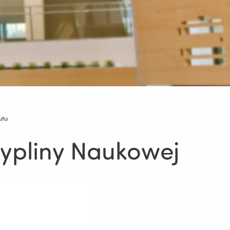
utu
cypliny Naukowej