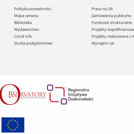
Pomiń
Polityka prywatności
Praca na UR
nawigację
Mapa serwisu
Zamówienia publiczne
i
Biblioteka
Fundusze strukturalne
przejdź
Wydawnictwo
Projekty współfinansow
do
Covid info
Projekty realizowane z
treści
Studia podyplomowe
Wynajem sal