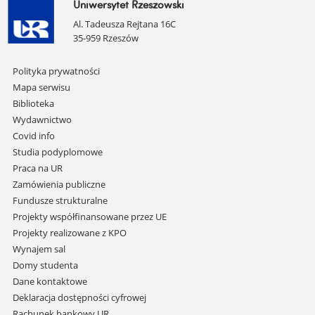
Uniwersytet Rzeszowski
Al. Tadeusza Rejtana 16C
35-959 Rzeszów
Pomiń
Polityka prywatności
nawigację
Mapa serwisu
i
Biblioteka
przejdź
Wydawnictwo
do
Covid info
treści
Studia podyplomowe
Praca na UR
Zamówienia publiczne
Fundusze strukturalne
Projekty współfinansowane przez UE
Projekty realizowane z KPO
Wynajem sal
Domy studenta
Dane kontaktowe
Deklaracja dostępności cyfrowej
Rachunek bankowy UR