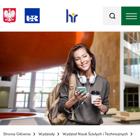
Słowa
kluczowe
Menu - górna belka
Strona Główna
Wydziały
Wydział Nauk Ścisłych i Technicznych