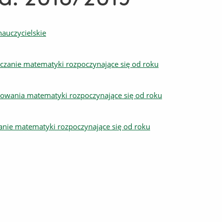
auczycielskie
czanie matematyki rozpoczynające się od roku
sowania matematyki rozpoczynające się od roku
anie matematyki rozpoczynające się od roku