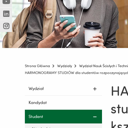
(Nowe
(Link
innej
okno)
do
strony)
(Nowe
(Link
innej
okno)
do
strony)
(Nowe
(Link
innej
okno)
do
strony)
innej
strony)
Strona Główna
Wydziały
Wydział Nauk Ścisłych i Techn
HARMONOGRAMY STUDIÓW dla studentów rozpoczynających ks
HA
Pomiń
Wydział
nawigację
i
st
Kandydat
przejdź
do
Student
treści
ks