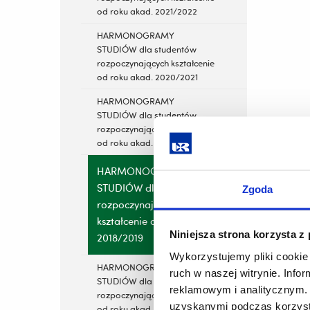
od roku akad. 2021/2022
HARMONOGRAMY
STUDIÓW dla studentów
rozpoczynających kształcenie
od roku akad. 2020/2021
HARMONOGRAMY
STUDIÓW dla studentów
rozpoczynających kształcenie
od roku akad. 2019/2020
HARMONOGRAMY
STUDIÓW dla studentów
Zgoda
rozpoczynających
kształcenie od roku akad.
Niniejsza strona korzysta z
2018/2019
Wykorzystujemy pliki cookie 
HARMONOGRAMY
ruch w naszej witrynie. Inf
STUDIÓW dla studentów
reklamowym i analitycznym. 
rozpoczynających kształcenie
uzyskanymi podczas korzysta
od roku akad. 2017/2018