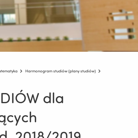
tematyka
Harmonogram studiów (plany studiów)
IÓW dla
ących
d. 2018/2019