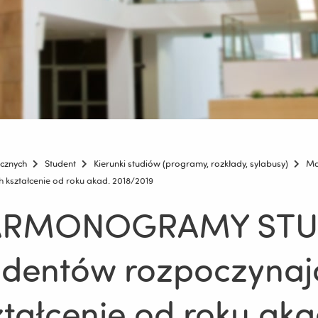
icznych
Student
Kierunki studiów (programy, rozkłady, sylabusy)
Ma
ztałcenie od roku akad. 2018/2019
RMONOGRAMY STUD
udentów rozpoczynaj
ztałcenie od roku aka