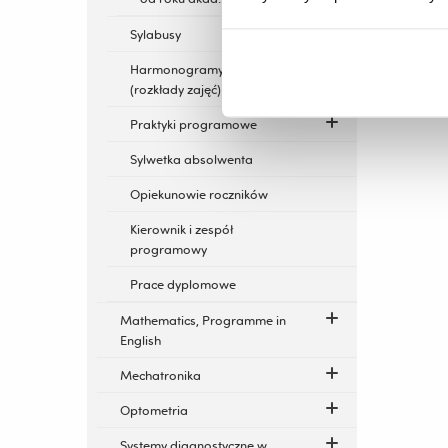
Sylabusy
Harmonogramy zajęć
(rozkłady zajęć)
Praktyki programowe
Sylwetka absolwenta
Opiekunowie roczników
Kierownik i zespół
programowy
Prace dyplomowe
Mathematics, Programme in
English
Mechatronika
Optometria
Systemy diagnostyczne w