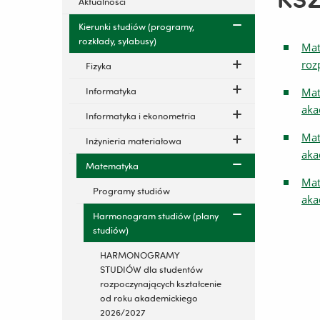
Aktualności
Kierunki studiów (programy,
rozkłady, sylabusy)
Mat
roz
Fizyka
Informatyka
Mat
aka
Informatyka i ekonometria
Mat
Inżynieria materiałowa
aka
Matematyka
Mat
Programy studiów
aka
Harmonogram studiów (plany
studiów)
HARMONOGRAMY
STUDIÓW dla studentów
rozpoczynających kształcenie
od roku akademickiego
2026/2027