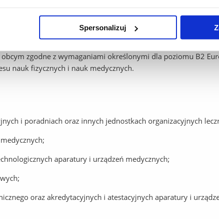
ej proponowanych rozwiązań i podejmowanych działań inżyniers
Spersonalizuj
Z
ma świadomość konieczności ich stosowania w działalności inżyni
em obcym zgodne z wymaganiami określonymi dla poziomu B2 Euro
esu nauk fizycznych i nauk medycznych.
yjnych i poradniach oraz innych jednostkach organizacyjnych lecz
ń medycznych;
echnologicznych aparatury i urządzeń medycznych;
owych;
icznego oraz akredytacyjnych i atestacyjnych aparatury i urząd