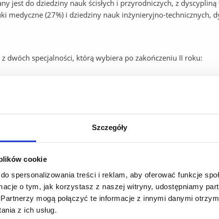
 jest do dziedziny nauk ścisłych i przyrodniczych, z dyscypliną 
ki medyczne (27%) i dziedziny nauk inżynieryjno-technicznych, d
 dwóch specjalności, którą wybiera po zakończeniu II roku:
Szczegóły
mpetencje zawodowe:
ziałania różnych rodzajów aparatury medycznej;
 plików cookie
człowieka oraz patologii w aspekcie obsługi aparatury medycznej;
do spersonalizowania treści i reklam, aby oferować funkcje sp
ormacje o tym, jak korzystasz z naszej witryny, udostępniamy p
miarowej i medycznych systemów diagnostycznych;
Partnerzy mogą połączyć te informacje z innymi danymi otrzym
ynierskie w zakresie gromadzenia i przetwarzania informacji ora
nia z ich usług.
kach biomedycznych, jak również analizy sygnałów i obrazów w 