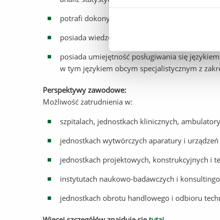
potrafi dokonywać wstępnej oceny ekonomiczn
posiada wiedzę z zakresu podstaw etycznych i 
posiada umiejętność posługiwania się języki
w tym językiem obcym specjalistycznym z zakr
Perspektywy zawodowe:
Możliwość zatrudnienia w:
szpitalach, jednostkach klinicznych, ambulator
jednostkach wytwórczych aparatury i urządze
jednostkach projektowych, konstrukcyjnych i t
instytutach naukowo-badawczych i konsulting
jednostkach obrotu handlowego i odbioru techn
Więcej szczegółów znajduje się
tutaj
.