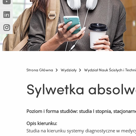
(Nowe
(Link
innej
okno)
do
strony)
(Nowe
(Link
innej
okno)
do
strony)
(Nowe
(Link
innej
okno)
do
strony)
innej
strony)
Strona Główna
Wydziały
Wydział Nauk Ścisłych i Techn
Sylwetka absolw
Poziom i forma studiów: studia I stopnia, stacjonarn
Opis kierunku:
Studia na kierunku systemy diagnostyczne w medycyn