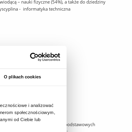
wiodącą – nauki fizyczne (54%), a także do dziedziny
yscyplina - informatyka techniczna
O plikach cookies
ołecznościowe i analizować
artnerom społecznościowym,
anymi od Ciebie lub
z przeprowadzania i interpretacji podstawowych
naukach medycznych i fizycznych;