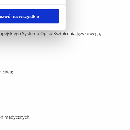
kich;
ezwól na wszystkie
erskiej oraz około medycznej;
pejskiego Systemu Opisu Kształcenia Językowego,
nictwa;
zeń medycznych.