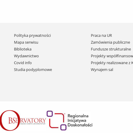
Pomiń
Polityka prywatności
Praca na UR
nawigację
Mapa serwisu
Zamówienia publiczne
i
Biblioteka
Fundusze strukturalne
przejdź
Wydawnictwo
Projekty współfinansow
do
Covid info
Projekty realizowane z
treści
Studia podyplomowe
Wynajem sal