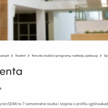
icznych
Student
Kierunki studiów (programy, rozkłady, sylabusy)
Sy
enta
e
ie (SDM) to 7-semestralne studia I stopnia o profilu ogólnoaka