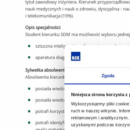
tytuł zawodowy inżyniera. Kierunek przyporządkowany
nauk medycznych i nauk o zdrowiu, dyscyplina - nau
i telekomunikacja (19%).
Opis specjalności:
Student kierunku SDM ma możliwość wyboru jednej z
sztuczna inteligencja w diagnostyce medycznej,
aparatura diagnostyczna w medycynie.
Sylwetka absolwenta:
Zgoda
Absolwenta kierunku SDM cechują następujące ko
posiada wiedzę z zakresu podstaw fizycznych d
Niniejsza strona korzysta z
posiada wiedzę z zakresu anatomii i fizjologii 
Wykorzystujemy pliki cookie 
ruch w naszej witrynie. Inf
potrafi korzystać z nowoczesnej aparatury po
reklamowym i analitycznym. 
potrafi identyfikować i formułować zadania inż
uzyskanymi podczas korzysta
analiz statystycznych wykorzystywanych w nau