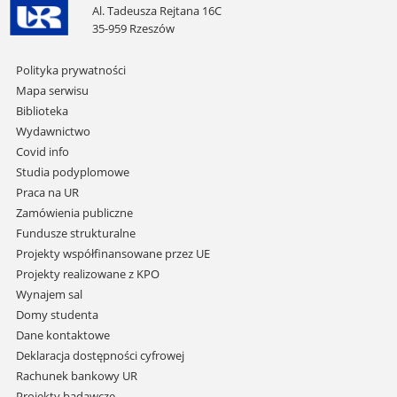
Al. Tadeusza Rejtana 16C
35-959 Rzeszów
Pomiń
Polityka prywatności
nawigację
Mapa serwisu
i
Biblioteka
przejdź
Wydawnictwo
do
Covid info
treści
Studia podyplomowe
Praca na UR
Zamówienia publiczne
Fundusze strukturalne
Projekty współfinansowane przez UE
Projekty realizowane z KPO
Wynajem sal
Domy studenta
Dane kontaktowe
Deklaracja dostępności cyfrowej
Rachunek bankowy UR
Projekty badawcze