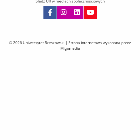
Śledź UR w mediach społecznościowych
Pomiń
nawigację
i
© 2026 Uniwersytet Rzeszowski |
Strona internetowa wykonana przez
przejdź
Migomedia
do
treści