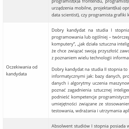
programist(k)a frontendu, programist(k
urządzenia mobilne, projektant(ka) op
data scientist), czy programista grafik
Dobry kandydat na studia I stopnia
programowania lub ogólniej – twórczeg
komputery”, „jak działa sztuczna intel
że chce związać swoją przyszłość zawo
z poznaniem wielu technologii inform
Oczekiwania od
Dobry kandydat na studia II stopnia to
kandydata
informatycznymi jak: bazy danych, pro
danych i algorytmy uczenia maszynow
poznać zagadnienia sztucznej inteli
podnieść kompetencje programistycz
umiejętności związane ze stosowani
testowania, wdrażania i utrzymania apli
Absolwent studiów I stopnia posiada w