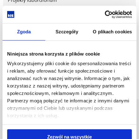
Projekty laboratorium
zobacz więcej
Zgoda
Szczegóły
O plikach cookies
Aparatura i wyposażenie aparaturowe
Niniejsza strona korzysta z plików cookie
Wykorzystujemy pliki cookie do spersonalizowania treści
zobacz więcej
i reklam, aby oferować funkcje społecznościowe i
analizować ruch w naszej witrynie. Informacje o tym, jak
korzystasz z naszej witryny, udostępniamy partnerom
społecznościowym, reklamowym i analitycznym.
Partnerzy mogą połączyć te informacje z innymi danymi
otrzymanymi od Ciebie lub uzyskanymi podczas
Uniwersytet Rzeszowski
korzystania z ich usług.
Al. Tadeusza Rejtana 16C
35-959 Rzeszów
Zezwól na wszystkie