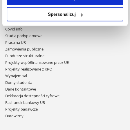
Pomiń
Polityka prywatności
nawigację
Mapa serwisu
i
Spersonalizuj
Biblioteka
przejdź
Wydawnictwo
do
Covid info
treści
Studia podyplomowe
Praca na UR
Zamówienia publiczne
Fundusze strukturalne
Projekty współfinansowane przez UE
Projekty realizowane z KPO
Wynajem sal
Domy studenta
Dane kontaktowe
Deklaracja dostępności cyfrowej
Rachunek bankowy UR
Projekty badawcze
Darowizny