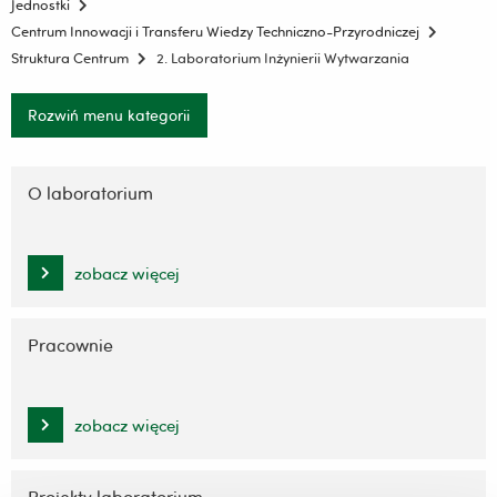
Jednostki
Centrum Innowacji i Transferu Wiedzy Techniczno-Przyrodniczej
Struktura Centrum
2. Laboratorium Inżynierii Wytwarzania
Rozwiń menu kategorii
Pomiń
nawigację
O laboratorium
i
przejdź
do
zobacz więcej
treści
Pracownie
zobacz więcej