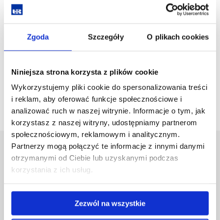
Plan spotkania:
1) Omówienie zagadnień związanych z realizacją ćwiczenia
Zgoda
Szczegóły
O plikach cookies
2) Zapoznanie z metodologią pomiarową
3) Wykonanie pomiarów
Niniejsza strona korzysta z plików cookie
4) Weryfikacja wyników
Wykorzystujemy pliki cookie do spersonalizowania treści
i reklam, aby oferować funkcje społecznościowe i
analizować ruch w naszej witrynie. Informacje o tym, jak
korzystasz z naszej witryny, udostępniamy partnerom
społecznościowym, reklamowym i analitycznym.
Partnerzy mogą połączyć te informacje z innymi danymi
Uniwersytet Rzeszowski
otrzymanymi od Ciebie lub uzyskanymi podczas
Al. Tadeusza Rejtana 16C
korzystania z ich usług.
35-959 Rzeszów
Pomiń
Polityka prywatności
Zezwól na wszystkie
nawigację
Mapa serwisu
i