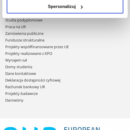
Biblioteka
przejdź
Spersonalizuj
Wydawnictwo
do
Covid info
treści
Studia podyplomowe
Praca na UR
Zamówienia publiczne
Fundusze strukturalne
Projekty współfinansowane przez UE
Projekty realizowane z KPO
Wynajem sal
Domy studenta
Dane kontaktowe
Deklaracja dostępności cyfrowej
Rachunek bankowy UR
Projekty badawcze
Darowizny