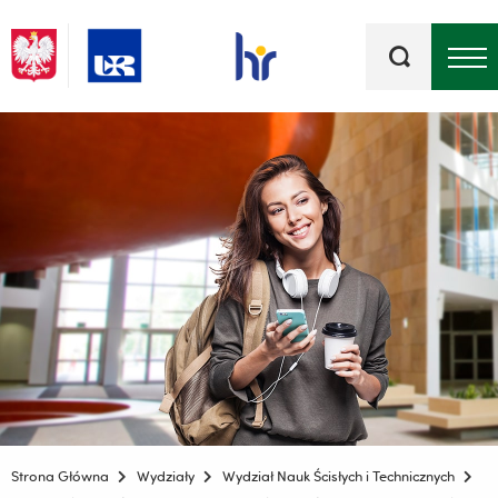
Słowa
kluczowe
Menu - górna belka
Strona Główna
Wydziały
Wydział Nauk Ścisłych i Technicznych