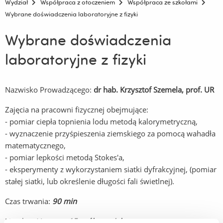
Wydział
Współpraca z otoczeniem
Współpraca ze szkołami
Wybrane doświadczenia laboratoryjne z fizyki
Wybrane doświadczenia
laboratoryjne z fizyki
Nazwisko Prowadzącego:
dr hab. Krzysztof Szemela, prof. UR
Zajęcia na pracowni fizycznej obejmujące:
- pomiar ciepła topnienia lodu metodą kalorymetryczną,
- wyznaczenie przyśpieszenia ziemskiego za pomocą wahadła
matematycznego,
- pomiar lepkości metodą Stokes'a,
- eksperymenty z wykorzystaniem siatki dyfrakcyjnej, (pomiar
stałej siatki, lub określenie długości fali świetlnej).
Czas trwania:
90 min
Liczebność grupy:
15 osób + opiekun