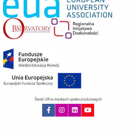
Śledź UR w mediach społecznościowych
Pomiń
nawigację