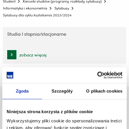
Student
Kierunki studiów (programy, rozkłady, sylabusy)
Informatyka i ekonometria
Sylabusy
Sylabusy dla cyklu kształcenia 2023/2024
Pomiń
nawigację
Studia I stopnia/stacjonarne
i
przejdź
do
zobacz więcej
treści
Zgoda
Szczegóły
O plikach cookies
Uniwersytet Rzeszowski
Al. Tadeusza Rejtana 16C
Niniejsza strona korzysta z plików cookie
35-959 Rzeszów
Wykorzystujemy pliki cookie do spersonalizowania treści
Pomiń
Polityka prywatności
i reklam, aby oferować funkcje społecznościowe i