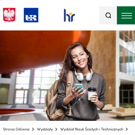
Słowa
kluczowe
Menu - górna belka
Strona Główna
Wydziały
Wydział Nauk Ścisłych i Technicznych