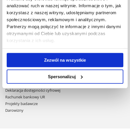
nawigację
Mapa serwisu
analizować ruch w naszej witrynie. Informacje o tym, jak
i
Biblioteka
korzystasz z naszej witryny, udostępniamy partnerom
przejdź
Wydawnictwo
społecznościowym, reklamowym i analitycznym.
do
Covid info
Partnerzy mogą połączyć te informacje z innymi danymi
treści
Studia podyplomowe
otrzymanymi od Ciebie lub uzyskanymi podczas
Praca na UR
korzystania z ich usług.
Zamówienia publiczne
Fundusze strukturalne
Projekty współfinansowane przez UE
Zezwól na wszystkie
Projekty realizowane z KPO
Wynajem sal
Spersonalizuj
Domy studenta
Dane kontaktowe
Deklaracja dostępności cyfrowej
Rachunek bankowy UR
Projekty badawcze
Darowizny