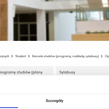
icznych
Student
Kierunki studiów (programy, rozkłady, sylabusy)
Op
ogramy studiów (plany
Sylabusy
w)
zobacz więcej
zobacz więcej
Szczegóły