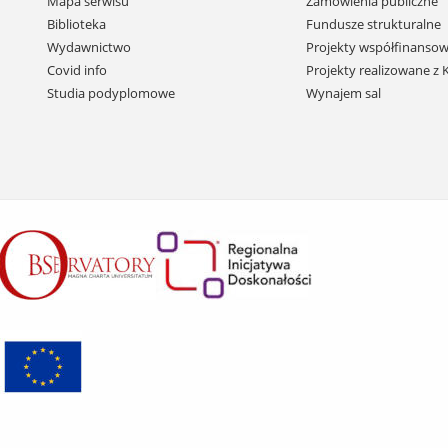
Mapa serwisu
Zamówienia publiczne
i
Biblioteka
Fundusze strukturalne
przejdź
Wydawnictwo
Projekty współfinansow
do
Covid info
Projekty realizowane z
treści
Studia podyplomowe
Wynajem sal