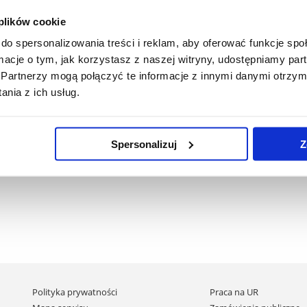
ka absolwenta
Opiekunowie roczników
 plików cookie
do spersonalizowania treści i reklam, aby oferować funkcje sp
ormacje o tym, jak korzystasz z naszej witryny, udostępniamy p
zobacz więcej
zobacz więcej
Partnerzy mogą połączyć te informacje z innymi danymi otrzym
nia z ich usług.
Spersonalizuj
Z
Pomiń
Polityka prywatności
Praca na UR
nawigację