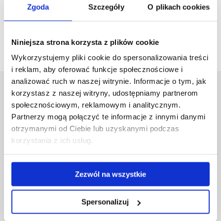
Zgoda
Szczegóły
O plikach cookies
OPTOMETRIA
SYSTEMY DIAGNOSTYCZNE W MEDYCYNIE
Niniejsza strona korzysta z plików cookie
Wykorzystujemy pliki cookie do spersonalizowania treści
i reklam, aby oferować funkcje społecznościowe i
analizować ruch w naszej witrynie. Informacje o tym, jak
Uniwersytet Rzeszowski
korzystasz z naszej witryny, udostępniamy partnerom
społecznościowym, reklamowym i analitycznym.
Al. Tadeusza Rejtana 16C
35-959 Rzeszów
Partnerzy mogą połączyć te informacje z innymi danymi
otrzymanymi od Ciebie lub uzyskanymi podczas
Pomiń
Polityka prywatności
korzystania z ich usług.
nawigację
Mapa serwisu
i
Biblioteka
przejdź
Wydawnictwo
Zezwól na wszystkie
do
Covid info
treści
Studia podyplomowe
Spersonalizuj
Praca na UR
Zamówienia publiczne