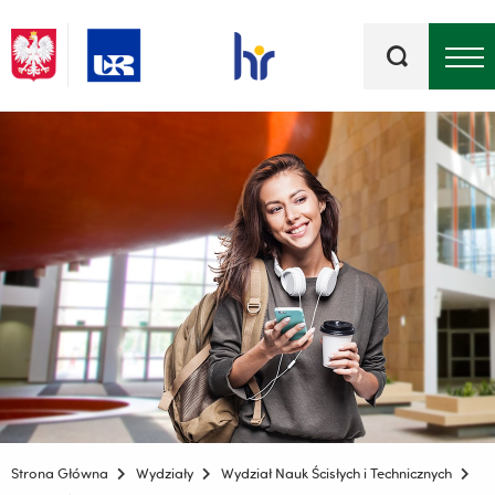
Słowa
kluczowe
Menu - górna belka
Strona Główna
Wydziały
Wydział Nauk Ścisłych i Technicznych