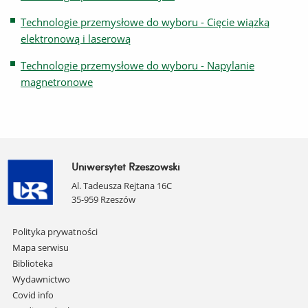
Technologie przemysłowe do wyboru - Cięcie wiązką
elektronową i laserową
Technologie przemysłowe do wyboru - Napylanie
magnetronowe
Uniwersytet Rzeszowski
Al. Tadeusza Rejtana 16C
35-959 Rzeszów
Pomiń
Polityka prywatności
nawigację
Mapa serwisu
i
Biblioteka
przejdź
Wydawnictwo
do
Covid info
treści