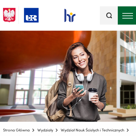
Słowa
kluczowe
Menu - górna belka
Strona Główna
Wydziały
Wydział Nauk Ścisłych i Technicznych