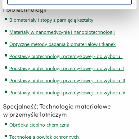
Specjalność: Nanomateriały w medycynie
i biotechnologii
Biomateriały i stopy z pamięcią kształty
Materiały w nanomedycynie i nanobiotechnologii
Optyczne metody badania biomateriałów i tkanek
Podstawy biotechnologii przemysłowej - do wyboru I
Podstawy biotechnologii przemysłowej - do wyboru II
Podstawy biotechnologii przemysłowej - do wyboru III
Podstawy biotechnologii przemysłowej - do wyboru IV
Specjalność: Technologie materiałowe
w przemyśle lotniczym
Obróbka cieplno-chemiczna
Technologia powłok ochronnych