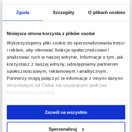
Wykład monograficzny specjalistyczny
Zgoda
Szczegóły
O plikach cookies
Specjalność: Materiały nanokompozytowe
i funkcjonalne
Nowoczesne metody laserowe
Niniejsza strona korzysta z plików cookie
Wykorzystujemy pliki cookie do spersonalizowania treści
Powłoki ochronne i ich wytwarzanie
i reklam, aby oferować funkcje społecznościowe i
Wytwarzanie właściwości materiałów twardych i
analizować ruch w naszej witrynie. Informacje o tym, jak
supertwardych
korzystasz z naszej witryny, udostępniamy partnerom
społecznościowym, reklamowym i analitycznym.
Specjalność: Nanoelektronika
Partnerzy mogą połączyć te informacje z innymi danymi
otrzymanymi od Ciebie lub uzyskanymi podczas
Metody wytwarzania warstw epitaksjalny
korzystania z ich usług.
Półprzewodnikowe struktury kwantowe
Przedmiot do wyboru I - Nanolitografia
Zezwól na wszystkie
Przedmiot do wyboru II - Nanopreparatyka
Spersonalizuj